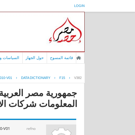
LOGIN
قائمة المسوح
حول الجهاز
السياسات وا
010-V01
›
DATA DICTIONARY
›
F15
›
V382
جمهورية مصر العربية 
المعلومات شركات الانترنت ا
0-V01
refno