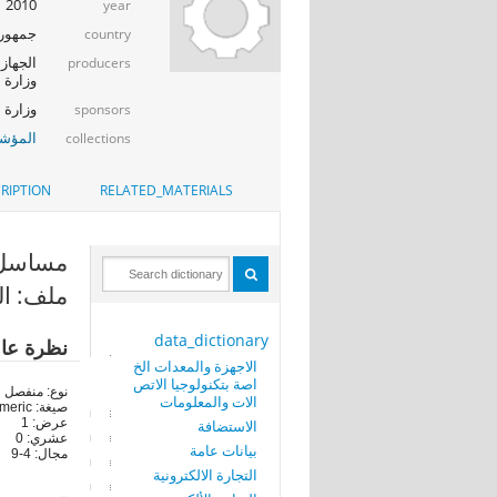
2010
year
جمهوري
country
الجهاز 
producers
وزارة ا
وزارة الإت
sponsors
المؤشر
collections
RIPTION
RELATED_MATERIALS
مساسل الا
ملف: ال
data_dictionary
نظرة عا
الاجهزة والمعدات الخ
اصة بتكنولوجيا الاتص
نوع: منفصل
الات والمعلومات
صيغة: numeric
عرض: 1
الاستضافة
عشري: 0
بيانات عامة
مجال: 4-9
التجارة الالكترونية