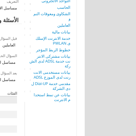
التواجد الألكترونى
التعريف
الحاسب
مساسل الا
الشكاوى ومعوقات النم
و
الأسئلة و
العاملين
بيانات مالية
خدمة الانترنت الإسلك
قبل السؤال
ى PWLAN
العاملين
خطوط الربط المؤجر
السؤال الح
بيانات مشتركى الانتر
نت خدمة ADSL لدى الش
مساسل ال
ركة
بيانات مستخدمى الانت
بعد السؤال
رنت لدى الموزع ADSL
مساسل ال
مقدمى خدمة Diai-UP ل
دى الشركة
الفئات
بيانات عن نمط استخدا
م الانترنت