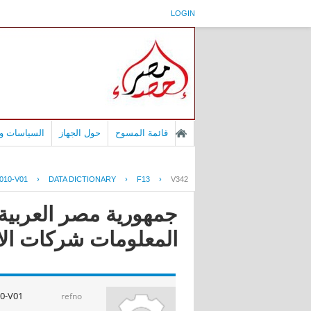
LOGIN
قائمة المسوح
حول الجهاز
السياسات وا
010-V01
›
DATA DICTIONARY
›
F13
›
V342
جمهورية مصر العربية 
المعلومات شركات الانترنت ا
0-V01
refno