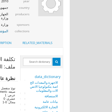
2010
year
جمهوري
country
الجهاز 
producers
وزارة ا
وزارة الإت
sponsors
المؤشر
collections
RIPTION
RELATED_MATERIALS
تكلفة السع
ملف: ال
data_dictionary
نظرة عا
الاجهزة والمعدات الخ
اصة بتكنولوجيا الاتص
نوع: منفصل
الات والمعلومات
صيغة: numeric
عرض: 1
الاستضافة
عشري: 0
بيانات عامة
مجال: 0-1
التجارة الالكترونية