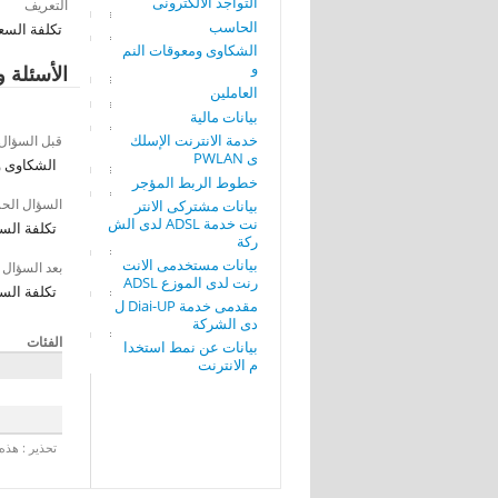
التواجد الألكترونى
التعريف
الحاسب
تكلفة السعة 
الشكاوى ومعوقات النم
و
الأسئلة و
العاملين
بيانات مالية
خدمة الانترنت الإسلك
قبل السؤال
ى PWLAN
الشكاوى و
خطوط الربط المؤجر
السؤال الح
بيانات مشتركى الانتر
نت خدمة ADSL لدى الش
تكلفة السعة
ركة
بيانات مستخدمى الانت
بعد السؤال
رنت لدى الموزع ADSL
تكلفة السعة
مقدمى خدمة Diai-UP ل
دى الشركة
الفئات
بيانات عن نمط استخدا
م الانترنت
تحذير : هذه 