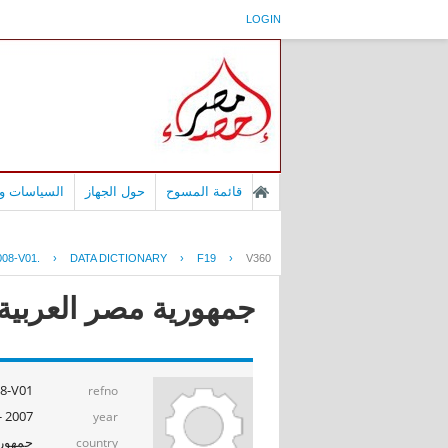
LOGIN
قائمة المسوح
حول الجهاز
السياسات وا
08-V01.
›
DATA DICTIONARY
›
F19
›
V360
جمهورية مصر العربية -
-V01.
refno
2007 - 2008
year
جمهوري
country