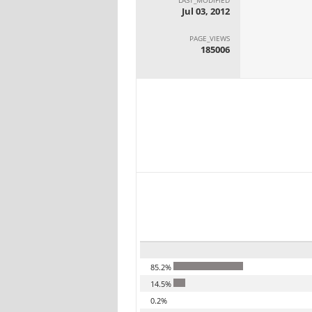
Jul 03, 2012
PAGE_VIEWS
185006
85.2%
14.5%
0.2%