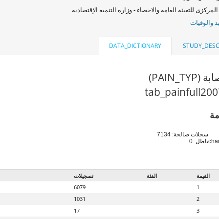
المركزى للتعبئة العامة والاحصاء - وزارة التنمية الإقتصادية
د والوفيات
DATA_DICTIONARY
STUDY_DESC
PAIN_TYP)
مة
سجلات صالحة: 7134
باطل: 0
القيمة
الفئة
تسجيلات
6079
1
1031
2
17
3