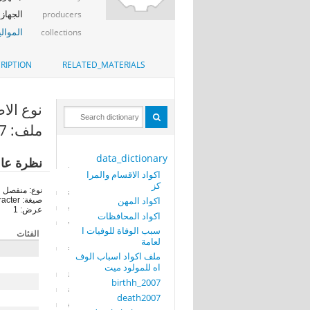
الجهاز 
producers
الموالي
collections
RIPTION
RELATED_MATERIALS
نوع الاصابة (
ملف: tab_painfull2007
data_dictionary
نظرة عا
اكواد الاقسام والمرا
كز
نوع: منفصل
اكواد المهن
صيغة: character
عرض: 1
اكواد المحافظات
سبب الوفاة للوفيات ا
الفئات
لعامة
ملف اكواد اسباب الوف
اه للمولود ميت
birthh_2007
death2007