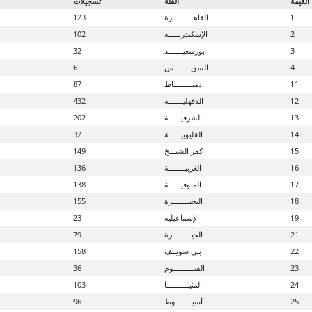
القيمة
الفئة
تسجيلات
1
القاهــــــــــرة
123
2
الإسكندريـــــة
102
3
بورسعيـــــــد
32
4
السويــــــــس
6
11
دميـــــــــاط
87
12
الدقهليـــــــة
432
13
الشرقيــــــة
202
14
القليوبيــــــة
32
15
كفر الشيـــخ
149
16
الغربيــــــــة
136
17
المنوفيــــــة
138
18
البحيــــــــرة
155
19
الإسماعيلية
23
21
الجيـــــــــزة
79
22
بنى سويــف
158
23
الفيــــــــــوم
36
24
المنيـــــــــــا
103
25
أسيــــــــوط
96