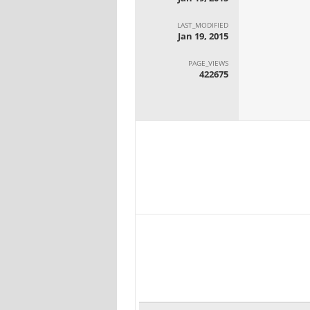
LAST_MODIFIED
Jan 19, 2015
PAGE_VIEWS
422675