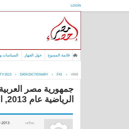
LOGIN
قائمة المسوح
حول الجهاز
السياسات وا
TY-2013
›
DATA DICTIONARY
›
F41
›
V868
جمهورية مصر العربية
الرياضية عام 2013, النشاط الرياضى
y-2013
refno