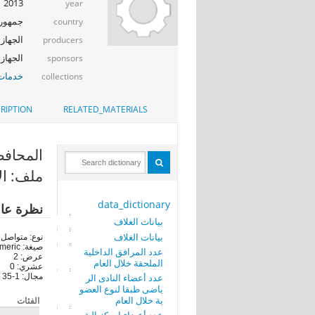
2013
year
جمهوري
country
الجهاز 
producers
الجهاز المرك
sponsors
خدمات 
collections
RIPTION
RELATED_MATERIALS
المحافظة (RN
ملف: ال
data_dictionary
نظرة عا
بيانات الغلاف
بيانات الغلاف
نوع: متواصل
صيغة: numeric
عدد المرافق الداخلية
عرض: 2
الملحقة خلال العام
عشري: 0
عدد أعضاء النادى الر
مجال: 1-35
ياضى طبقا لنوع العضو
ية خلال العام
الفئات