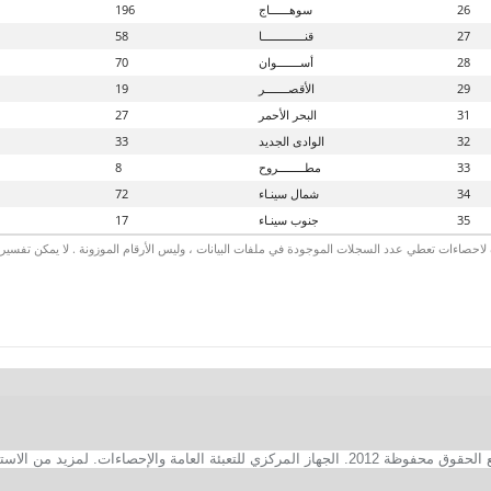
26
سوهــــــاج
196
27
قنـــــــــــــا
58
28
أســـــــوان
70
29
الأقصـــــــر
19
31
البحر الأحمر
27
32
الوادى الجديد
33
33
مطــــــــروح
8
34
شمال سينـاء
72
35
جنوب سينـاء
17
لاحصاءات تعطي عدد السجلات الموجودة في ملفات البيانات ، وليس الأرقام الموزونة . لا يمكن تفسير الأ
2. الجهاز المركزي للتعبئة العامة والإحصاءات. لمزيد من الاستفسارات الفنية بخصوص الصفحة الالكترونية