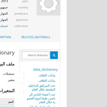
2013
year
جمهوري
country
الجهاز 
producers
الجهاز المرك
sponsors
خدمات 
collections
RIPTION
RELATED_MATERIALS
tionary
ملف البيا
data_dictionary
تسجيلات
بيانات الغلاف
متغير
بيانات الغلاف
عدد المرافق الداخلية
الملحقة خلال العام
المتغيرا
عدد أعضاء النادى الر
ياضى طبقا لنوع العضو
اسم
ية خلال العام