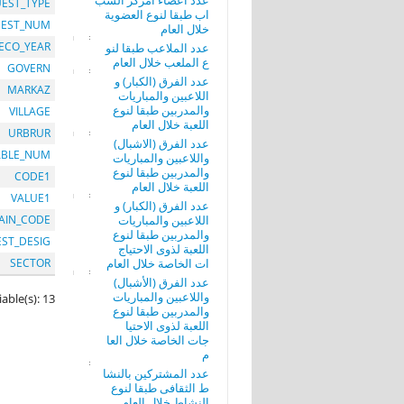
عدد أعضاء امركز الشب
EST_TYPE
اب طبقا لنوع العضوية
EST_NUM
خلال العام
ECO_YEAR
عدد الملاعب طبقا لنو
ع الملعب خلال العام
GOVERN
عدد الفرق (الكبار) و
MARKAZ
اللاعبين والمباريات
والمدربين طبقا لنوع
VILLAGE
اللعبة خلال العام
URBRUR
عدد الفرق (الاشبال)
ABLE_NUM
واللاعبين والمباريات
والمدربين طبقا لنوع
CODE1
اللعبة خلال العام
VALUE1
عدد الفرق (الكبار) و
اللاعبين والمباريات
AIN_CODE
والمدربين طبقا لنوع
EST_DESIG
اللعبة لذوى الاحتياج
ات الخاصة خلال العام
SECTOR
عدد الفرق (الأشبال)
واللاعبين والمباريات
iable(s): 13
والمدربين طبقا لنوع
اللعبة لذوى الاحتيا
جات الخاصة خلال العا
م
عدد المشتركين بالنشا
ط الثقافى طبقا لنوع
النشاط خلال العام