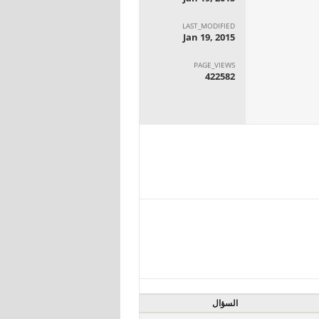
LAST_MODIFIED
Jan 19, 2015
PAGE_VIEWS
422582
السؤال