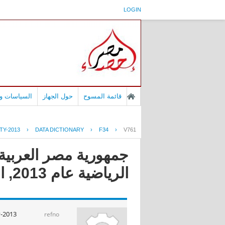
LOGIN
قائمة المسوح
حول الجهاز
السياسات وا
TY-2013
›
DATA DICTIONARY
›
F34
›
V761
جمهورية مصر العربية
الرياضية عام 2013, النشاط الرياضى
y-2013
refno