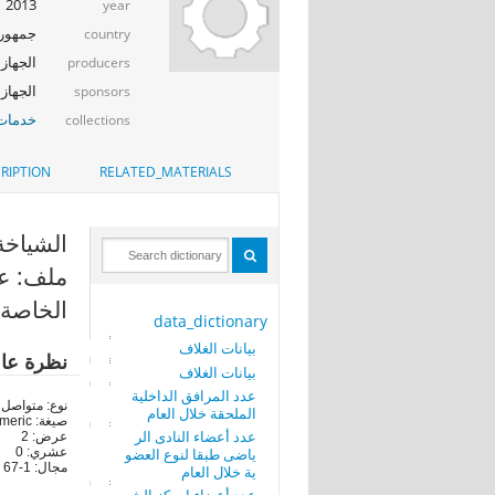
2013
year
جمهوري
country
الجهاز 
producers
الجهاز المرك
sponsors
خدمات 
collections
RIPTION
RELATED_MATERIALS
الشياخة (LLAGE
ملف: عدد
الخاصة 
data_dictionary
بيانات الغلاف
نظرة عا
بيانات الغلاف
عدد المرافق الداخلية
نوع: متواصل
الملحقة خلال العام
صيغة: numeric
عدد أعضاء النادى الر
عرض: 2
ياضى طبقا لنوع العضو
عشري: 0
مجال: 1-67
ية خلال العام