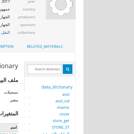
2017
year
جمهوري
country
الجهاز 
producers
الجهاز المر
sponsors
النقل -
collections
RIPTION
RELATED_MATERIALS
tionary
ملف البيانات: 
data_dictionary
تسجيلات
asol
متغير
asol_val
chemic
المتغيرا
cover
store_get
STORE_ST
اسم
البيانات التعريفية