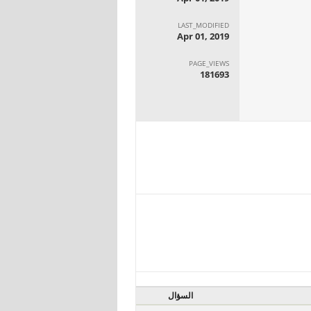
LAST_MODIFIED
Apr 01, 2019
PAGE_VIEWS
181693
السؤال