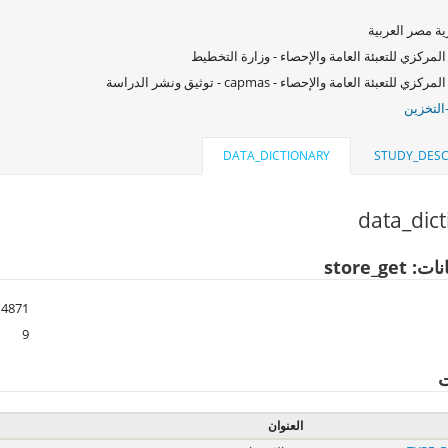
ة مصر العربية
المركزي للتعبئة العامة والإحصاء - وزارة التخطيط
كزي للتعبئة العامة والإحصاء - capmas - توثيق ونشر الدراسة
التخزين
DATA_DICTIONARY
STUDY_DESC
data_dic
store_get
4871
9
ت
العنوان