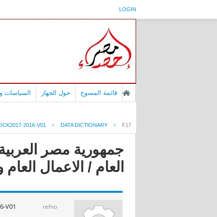
LOGIN
قائمة المسوح
حول الجهاز
السياسات وا
CK2017-2016-V01
›
DATA DICTIONARY
›
F17
جمهورية مصر العربية
العام / الاعمال العام و الق
6-V01
refno