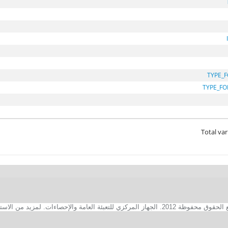
TYPE_
TYPE_F
Total var
2. الجهاز المركزي للتعبئة العامة والإحصاءات. لمزيد من الاستفسارات الفنية بخصوص الصفحة الالكترونية