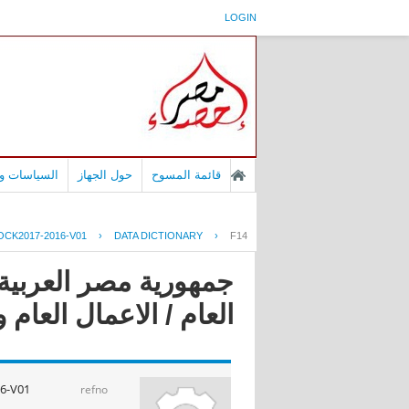
LOGIN
قائمة المسوح
حول الجهاز
السياسات وا
CK2017-2016-V01
›
DATA DICTIONARY
›
F14
جمهورية مصر العربية
العام / الاعمال العام و الق
6-V01
refno