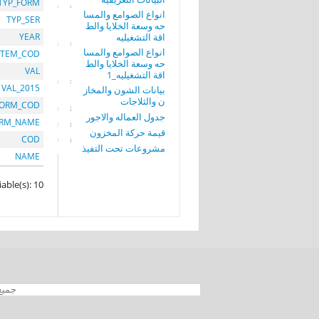
TYP_FORM
انواع الصوامع والمسا
TYP_SER
حه وسعة الخلايا والط
اقة التشغيليه
YEAR
انواع الصوامع والمسا
ITEM_COD
حه وسعة الخلايا والط
VAL
اقة التشغيليه_1
VAL_2015
بيانات الشون والمخاز
ن والثلاجات
FORM_COD
جدول العماله والاجور
ORM_NAME
قيمة حركة المخزون
COD
مشروعات تحت التفيذ
NAME
iable(s): 10
جميع الحقوق محفوظة 012