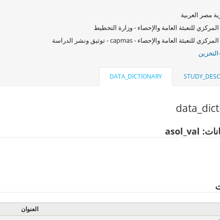
ة مصر العربية
المركزي للتعبئة العامة والإحصاء - وزارة التخطيط
كزي للتعبئة العامة والإحصاء - capmas - توثيق ونشر الدراسة
التخزين
DATA_DICTIONARY
STUDY_DESC
data_dic
asol_val
ت
العنوان