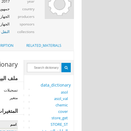
2017
year
جمهوري
country
الجهاز 
producers
الجهاز المر
sponsors
النقل -
collections
RIPTION
RELATED_MATERIALS
tionary
ملف البيانات: 
data_dictionary
تسجيلات
asol
متغير
asol_val
chemic
المتغيرا
cover
store_get
STORE_ST
اسم
البيانات التعريفية