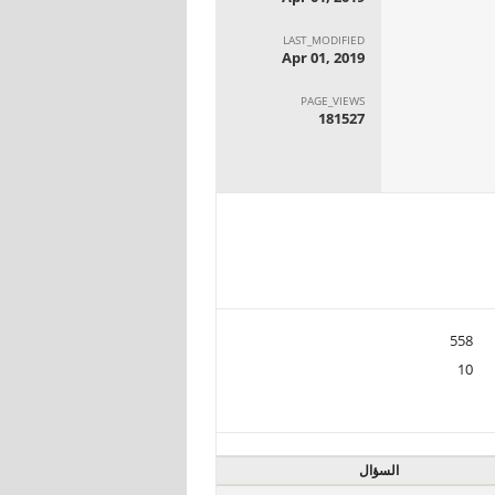
LAST_MODIFIED
Apr 01, 2019
PAGE_VIEWS
181527
558
10
السؤال