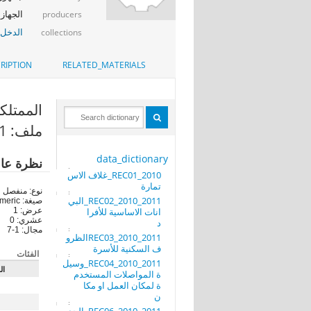
الجهاز 
producers
الدخل_
collections
RIPTION
RELATED_MATERIALS
الممتلكات ا
ملف: REC02_2010_2011_البيانات الاساسية للأفراد
data_dictionary
نظرة عا
REC01_2010_غلاف الاس
تمارة
نوع: منفصل
REC02_2010_2011_البي
صيغة: numeric
انات الاساسية للأفرا
عرض: 1
عشري: 0
د
مجال: 1-7
REC03_2010_2011الظرو
ف السكنية للأسرة
الفئات
REC04_2010_2011_وسيل
ال
ة المواصلات المستخدم
ة لمكان العمل او مكا
ن