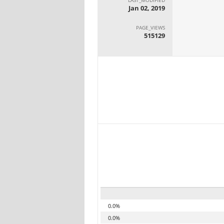
Jan 02, 2019
PAGE_VIEWS
515129
0.0%
0.0%