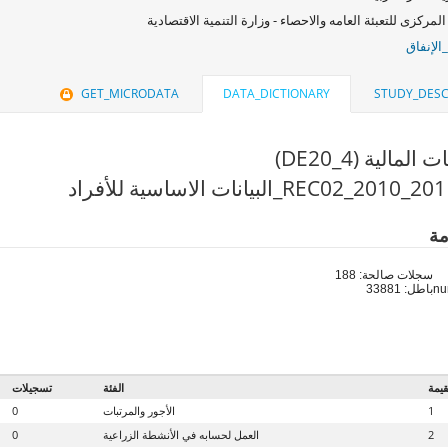
المركزى للتعبئة العامه والاحصاء - وزارة التنمية الاقتصادية
الإنفاق
GET_MICRODATA
DATA_DICTIONARY
STUDY_DESC
لمالية (DE20_4)
مة
سجلات صالحة: 188
باطل: 33881
قيمة
الفئة
تسجيلات
1
الأجور والمرتبات
0
2
العمل لحسابه في الأنشطة الزراعية
0