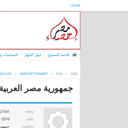
LOGIN
قائمة المسوح
حول الجهاز
السياسات وا
012-V01
›
DATA DICTIONARY
›
F14
›
V181
جمهورية مصر العربية - بح
2-V01
refno
2010 - 2011
year
جمهوري
country