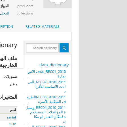
الجهاز 
producers
الدخل_
collections
RIPTION
RELATED_MATERIALS
tionary
الخارجية
data_dictionary
REC01_2010_غلاف الاس
تمارة
تسجيلات
REC02_2010_2011_البي
متغير
انات الاساسية للأفرا
د
المتغيرا
REC03_2010_2011الظرو
ف السكنية للأسرة
REC04_2010_2011_وسيل
اسم
ة المواصلات المستخدم
ة لمكان العمل او مكا
serial
ن
GOV