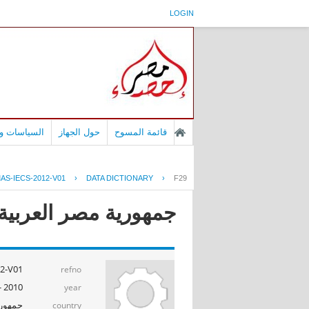
LOGIN
قائمة المسوح
حول الجهاز
السياسات وا
AS-IECS-2012-V01
›
DATA DICTIONARY
›
F29
جمهورية مصر العربية - بح
2-V01
refno
2010 - 2011
year
جمهوري
country