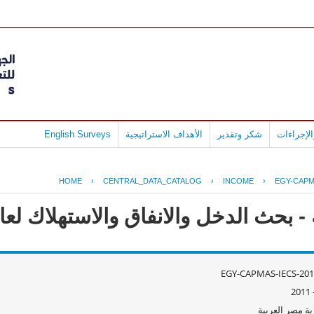
لإجراءات
شكر وتقدير
الأهداف الاستراتيجية
English Surveys
HOME
›
CENTRAL_DATA_CATALOG
›
INCOME
›
EGY-CAPM
ث الدخل والانفاق والاستهلاك لعام 10/2011
EGY-CAPMAS-IECS-201
ة مصر العربية