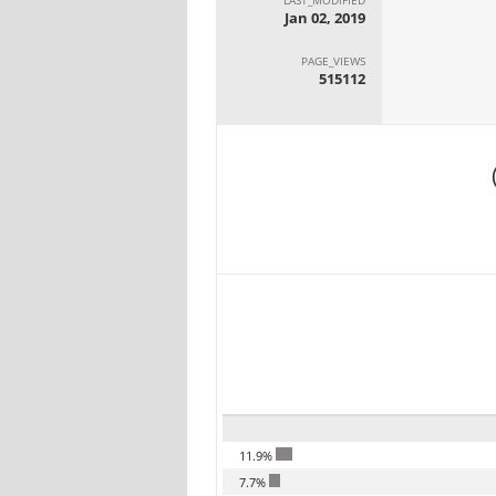
Jan 02, 2019
PAGE_VIEWS
515112
11.9%
7.7%