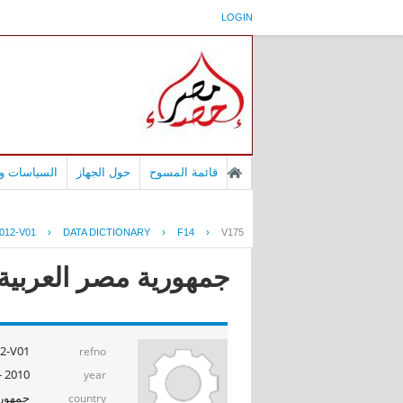
LOGIN
قائمة المسوح
حول الجهاز
السياسات وا
012-V01
›
DATA DICTIONARY
›
F14
›
V175
جمهورية مصر العربية - بح
2-V01
refno
2010 - 2011
year
جمهوري
country