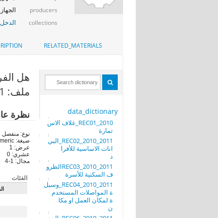
الجهاز 
producers
الدخل_
collections
RIPTION
RELATED_MATERIALS
هل الفرد
ملف: REC02_2010_2011_البيانات الاساسية للأفراد
data_dictionary
نظرة عا
REC01_2010_غلاف الاس
تمارة
نوع: منفصل
REC02_2010_2011_البي
صيغة: numeric
انات الاساسية للأفرا
عرض: 1
عشري: 0
د
مجال: 1-4
REC03_2010_2011الظرو
ف السكنية للأسرة
الفئات
REC04_2010_2011_وسيل
ال
ة المواصلات المستخدم
ة لمكان العمل او مكا
ن