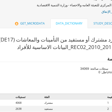
المركزى للتعبئة العامه والاحصاء - وزارة التنمية الاقتصادية
الإنفاق
GET_MICRODATA
DATA_DICTIONARY
STUDY_DESC
 مشترك أو مستفيد من التأمينات والمعاشات (DE17)
مة
سجلات صالحة: 34069
باطل: 0
قيمة
الفئة
تسجيلات
1
مشترك
4068
2
مستفيد
2638