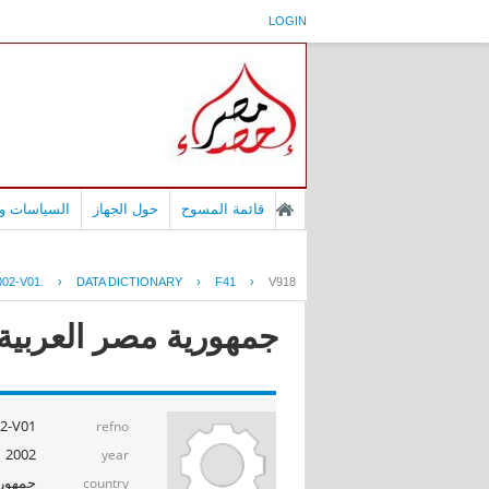
LOGIN
قائمة المسوح
حول الجهاز
السياسات وا
02-V01.
›
DATA DICTIONARY
›
F41
›
V918
جمهورية مصر العربية -
-V01.
refno
2002
year
جمهوري
country