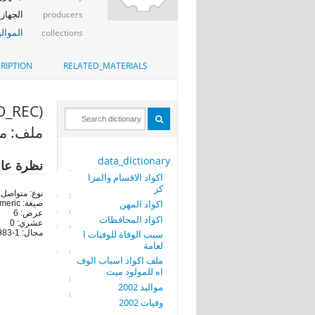
الجهاز 
producers
الموالي
collections
RIPTION
RELATED_MATERIALS
(SER_NO_REC)
ملف: موالي
data_dictionary
نظرة عا
اكواد الاقسام والمرا
كز
نوع: متواصل
اكواد المهن
صيغة: numeric
عرض: 6
اكواد المحافظات
عشري: 0
سبب الوفاة للوفيات ا
مجال: 1-9983
لعامة
ملف اكواد اسباب الوف
اه للمولود ميت
مواليد 2002
وفيات 2002