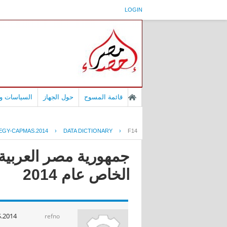
LOGIN
قائمة المسوح
حول الجهاز
السياسات وا
EGY-CAPMAS.2014
›
DATA DICTIONARY
›
F14
جمهورية مصر العربية 
الخاص عام 2014
.2014
refno