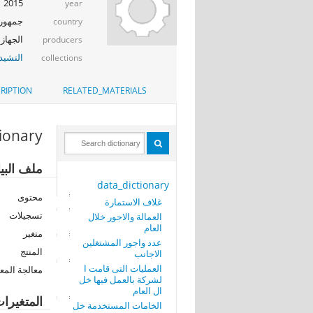
2015
year
جمهوري
country
الجهاز 
producers
التشيد_
collections
RIPTION
RELATED_MATERIALS
tionary
ملف البي
data_dictionary
محتوى
غلاف الاستمارة
تسجيلات
العمالة والاجور خلال
العام
متغير
عدد واجور المشتغلين
المنتج
الاجانب
العمليات التى قامت ا
معالجة المع
لشركة بالعمل فيها خل
ال العام
المتغيرا
الخامات المستخدمة خل