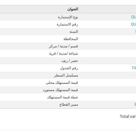
العنوان
QU
نوع الإستمارة
QU
رقم الاستمارة
السنة
المحافظة
قسم / مدينة / مركز
شياخة /مدينة / قرية
حضر / ريف
T
رقم الجدول
مسلسل السطر
قيمة المستهلك محلى
قيمة المستهلك مستورد
جملة قيمة المستهلك
مميز القطاع
Total var