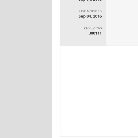
LAST_MODIFIED
Sep 04, 2016
PAGE_VIEWS
300111