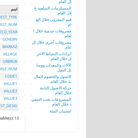
ال العام
المستلزمات السلعية خ
اسم
لال العام
EST_TYPE
قيم المخزون خلال الع
ام
EST_NUM
مصروفات خدمية خلال ا
ECO_YEAR
لعام
GOVERN
مصروفات أخرى خلال ال
MARKAZ
عام
ايرادات النشاط الاخر
VILLAGE
ى خلال العام
URBRUR
الآلات والمعدات ووسا
ABLE_NUM
ئل النقل
الاصول والخصوم المال
CODE1
ية خلال العام
VALUE1
حركة الاصول الثابتة
VALUE2
خلال العام
VALUE3
المشروعات تحت التنفي
ذ خلال العام
EST_DESIG
استبيان البيئة
iable(s): 13