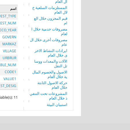
ال العام
المستلزمات السلعية خ
اسم
لال العام
EST_TYPE
قيم المخزون خلال الع
ام
EST_NUM
مصروفات خدمية خلال ا
ECO_YEAR
لعام
GOVERN
مصروفات أخرى خلال ال
MARKAZ
عام
ايرادات النشاط الاخر
VILLAGE
ى خلال العام
URBRUR
الآلات والمعدات ووسا
ABLE_NUM
ئل النقل
الاصول والخصوم المال
CODE1
ية خلال العام
VALUE1
حركة الاصول الثابتة
EST_DESIG
خلال العام
المشروعات تحت التنفي
iable(s): 11
ذ خلال العام
استبيان البيئة