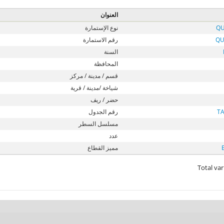
العنوان
QU
نوع الإستمارة
QU
رقم الاستمارة
السنة
المحافظة
قسم / مدينة / مركز
شياخة /مدينة / قرية
حضر / ريف
T
رقم الجدول
مسلسل السطر
عدد
مميز القطاع
Total var