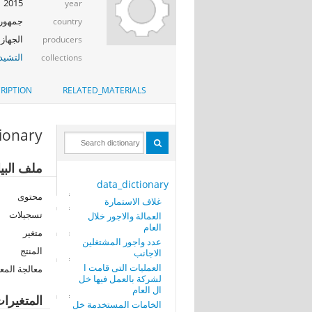
2015
year
جمهوري
country
الجهاز 
producers
التشيد_
collections
RIPTION
RELATED_MATERIALS
tionary
ملف البي
data_dictionary
محتوى
غلاف الاستمارة
تسجيلات
العمالة والاجور خلال
العام
متغير
عدد واجور المشتغلين
المنتج
الاجانب
العمليات التى قامت ا
معالجة المع
لشركة بالعمل فيها خل
ال العام
المتغيرا
الخامات المستخدمة خل