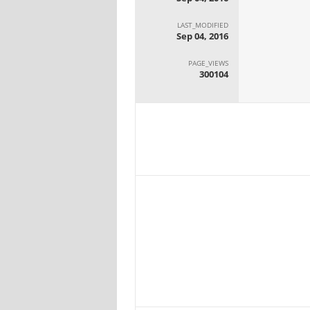
LAST_MODIFIED
Sep 04, 2016
PAGE_VIEWS
300104