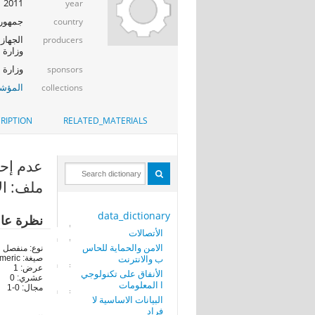
2011
year
جمهوري
country
الجهاز 
producers
وزارة ا
وزارة الإت
sponsors
المؤشر
collections
RIPTION
RELATED_MATERIALS
عدم إحتياج الأس
ملف: ال
data_dictionary
نظرة عا
الأتصالات
الامن والحماية للحاس
نوع: منفصل
ب والانترنت
صيغة: numeric
عرض: 1
الأنفاق على تكنولوجي
عشري: 0
ا المعلومات
مجال: 0-1
البيانات الاساسية لا
فراد