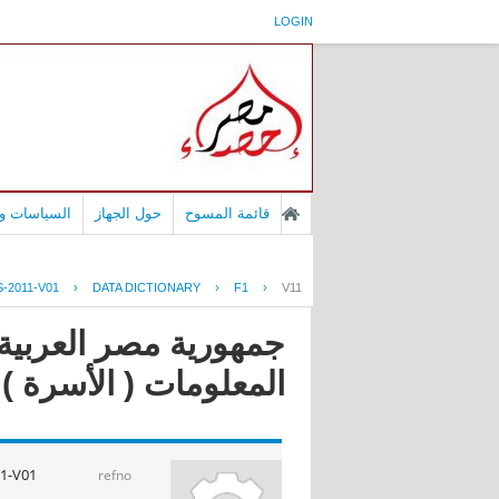
LOGIN
قائمة المسوح
حول الجهاز
السياسات وا
-2011-V01
›
DATA DICTIONARY
›
F1
›
V11
جمهورية مصر العربية 
المعلومات ( الأسرة ) 2011
1-V01
refno