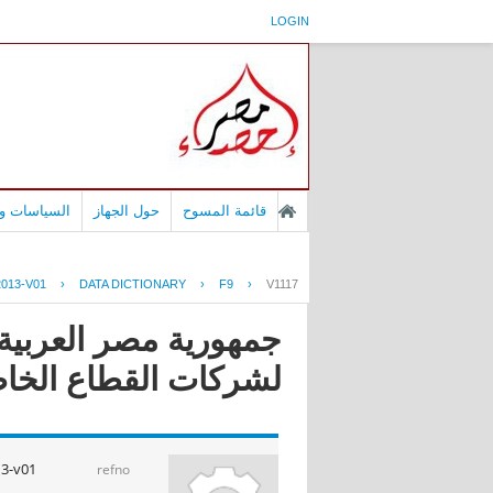
LOGIN
قائمة المسوح
حول الجهاز
السياسات وا
013-V01
›
DATA DICTIONARY
›
F9
›
V1117
جمهورية مصر العربية 
لشركات القطاع الخاص ا
13-v01
refno