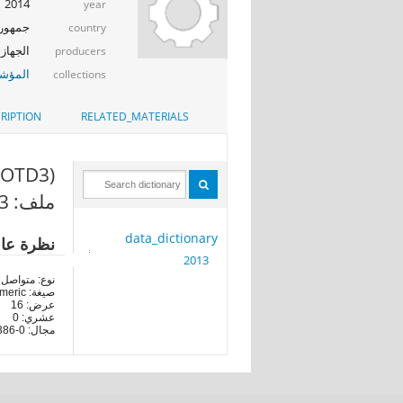
2014
year
جمهوري
country
الجهاز 
producers
المؤشر
collections
RIPTION
RELATED_MATERIALS
(TOTD3)
ملف: 2013
data_dictionary
نظرة عا
2013
نوع: متواصل
صيغة: numeric
عرض: 16
عشري: 0
مجال: 0-9900386