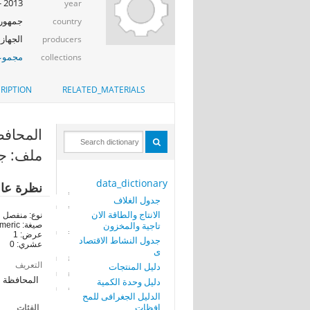
2013 - 2014
year
جمهوري
country
الجهاز 
producers
مجموعة
collections
RIPTION
RELATED_MATERIALS
المحافظة الضر
ملف: جد
data_dictionary
نظرة عا
جدول الغلاف
الانتاج والطاقة الان
نوع: منفصل
تاجية والمخزون
صيغة: numeric
عرض: 1
جدول النشاط الاقتصاد
عشري: 0
ى
التعريف
دليل المنتجات
المحافظة ا
دليل وحدة الكمية
الدليل الجغرافى للمح
افظات
الفئات