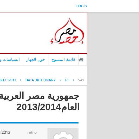
LOGIN
قائمة المسوح
حول الجهاز
السياسات وا
-PCI2013
›
DATA DICTIONARY
›
F1
›
V49
جمهورية مصر العربية 
العام2013/2014
I2013
refno