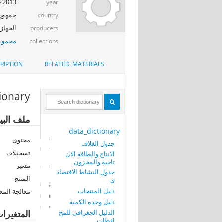
2013 - 2014
year
جمهوري
country
الجهاز 
producers
مجموعة
collections
RIPTION
RELATED_MATERIALS
tionary
ملف البي
data_dictionary
محتوى
جدول الغلاف
تسجيلات
الانتاج والطاقة الان
تاجية والمخزون
متغير
جدول النشاط الاقتصاد
المنتج
ى
دليل المنتجات
معالجة المع
دليل وحدة الكمية
الدليل الجغرافى للمح
المتغيرا
افظات