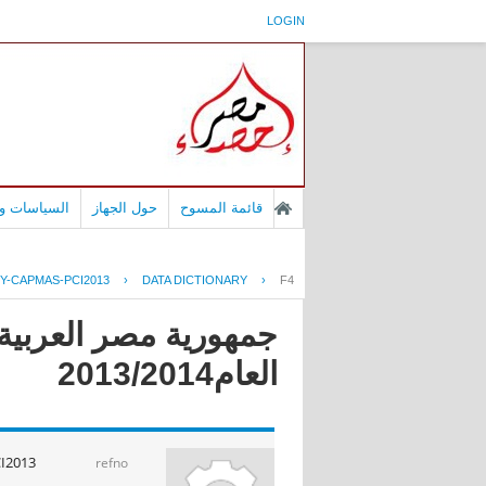
LOGIN
قائمة المسوح
حول الجهاز
السياسات وا
Y-CAPMAS-PCI2013
›
DATA DICTIONARY
›
F4
جمهورية مصر العربية 
العام2013/2014
I2013
refno