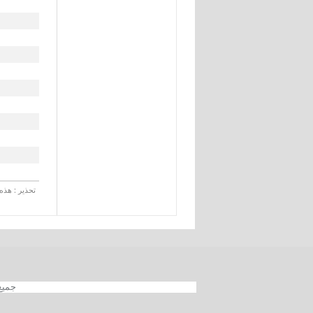
تحذير : هذه 
جميع الحقوق محفوظة 012