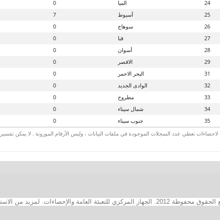
24
الميا
0
25
أسيوط
7
26
سوهاج
0
27
قنا
0
28
أسوان
0
29
الاقصر
0
31
البحر الاحمر
0
32
الوادى الجديد
0
33
مطروح
0
34
شمال سيناء
0
35
جنوب سيناء
0
لاحصاءات تعطي عدد السجلات الموجودة في ملفات البيانات ، وليس الأرقام الموزونة . لا يمكن تفسير الأ
2. الجهاز المركزي للتعبئة العامة والإحصاءات. لمزيد من الاستفسارات الفنية بخصوص الصفحة الالكترونية