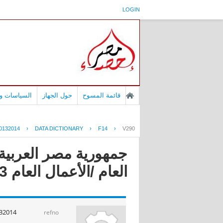
LOGIN
قائمة المسوح
حول الجهاز
السياسات وا
0132014
›
DATA DICTIONARY
›
F14
›
V290
جمهورية مصر العربية 
العام /الأعمال العام 2014/2013
32014
refno