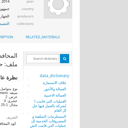
2014
year
جمهوري
country
الجهاز 
producers
التشيد_
collections
RIPTION
RELATED_MATERIALS
المحافظة (RN
ملف: حر
data_dictionary
نظرة عا
غلاف الاستمارة
العمالة والأجور
نوع: متواصل
صيغة: numeric
العمالة الاجنبية
عرض: 2
العمليات التى قامت ا
عشري: 0
مجال: 1-25
لشركة بالعمل فيها خل
ال العام
المستلزمات السلعية و
التعريف
المصروفات الخدمية لل
كود المحاف
عمليات التى قامت الش