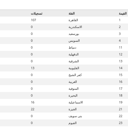
القيمة
الفئة
تسجيلات
1
القاهرة
107
2
الاسكندرية
0
3
بورسعيد
0
4
السويس
0
11
دمياط
0
12
الدقهلية
0
13
الشرقية
0
14
القليوبية
13
15
كفر الشيخ
0
16
الغربية
0
17
المنوفية
0
18
البحيرة
0
19
الاسماعيلية
16
21
الجيزة
22
22
بنى سويف
0
23
الفيوم
0