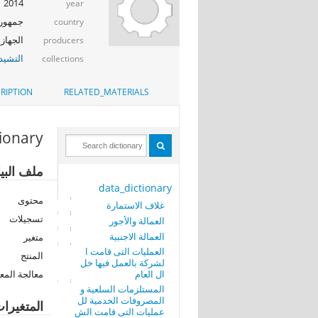
2014
year
جمهوري
country
الجهاز 
producers
التشيد_
collections
RIPTION
RELATED_MATERIALS
tionary
ملف البي
data_dictionary
محتوى
غلاف الاستمارة
تسجيلات
العمالة والأجور
العمالة الاجنبية
متغير
العمليات التى قامت ا
المنتج
لشركة بالعمل فيها خل
ال العام
معالجة المع
المستلزمات السلعية و
المصروفات الخدمية لل
المتغيرا
عمليات التى قامت الش