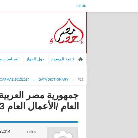
LOGIN
قائمة المسوح
حول الجهاز
السياسات وا
CAPMAS.20132014
›
DATA DICTIONARY
›
F15
جمهورية مصر العربية 
العام /الأعمال العام 2014/2013
32014
refno