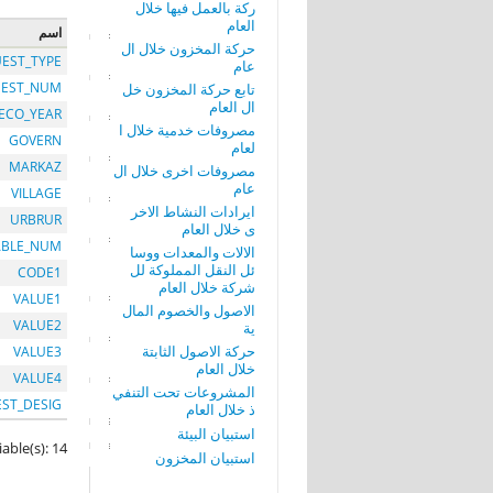
ركة بالعمل فيها خلال
العام
اسم
حركة المخزون خلال ال
EST_TYPE
عام
EST_NUM
تابع حركة المخزون خل
ال العام
ECO_YEAR
مصروفات خدمية خلال ا
GOVERN
لعام
MARKAZ
مصروفات اخرى خلال ال
عام
VILLAGE
ايرادات النشاط الاخر
URBRUR
ى خلال العام
ABLE_NUM
الالات والمعدات ووسا
ئل النقل المملوكة لل
CODE1
شركة خلال العام
VALUE1
الاصول والخصوم المال
VALUE2
ية
حركة الاصول الثابتة
VALUE3
خلال العام
VALUE4
المشروعات تحت التنفي
EST_DESIG
ذ خلال العام
استبيان البيئة
iable(s): 14
استبيان المخزون