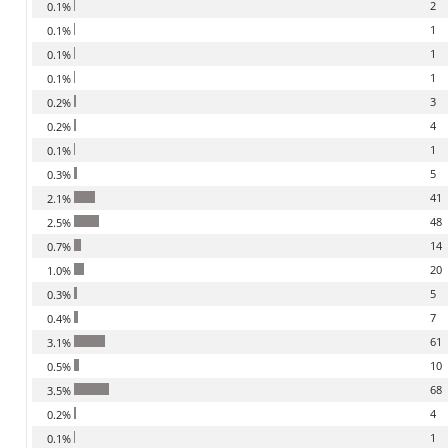
2
0.1%
1
0.1%
1
0.1%
1
0.1%
3
0.2%
4
0.2%
1
0.1%
5
0.3%
41
2.1%
48
2.5%
14
0.7%
20
1.0%
5
0.3%
7
0.4%
61
3.1%
10
0.5%
68
3.5%
4
0.2%
1
0.1%