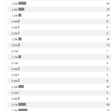
62
3.2%
47
2.4%
24
1.2%
8
0.4%
5
0.3%
6
0.3%
26
1.3%
10
0.5%
1
0.1%
21
1.1%
2
0.1%
7
0.4%
3
0.2%
8
0.4%
43
2.2%
3
0.2%
8
0.4%
60
3.1%
72
3.7%