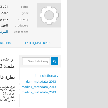
13-v01
refno
2012
year
جمهوري
country
الجهاز 
producers
المؤشر
collections
RIPTION
RELATED_MATERIALS
اراضى (GG1
ملف: madin2_metadata_2013
data_dictionary
نظرة عا
dain_metadata_2013
madin1_metadata_2013
نوع: متواصل
صيغة: numeric
madin2_metadata_2013
عرض: 14
عشري: 0
مجال: 0-20975