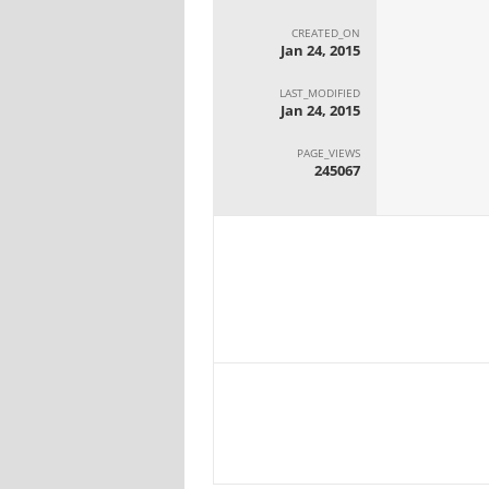
CREATED_ON
Jan 24, 2015
LAST_MODIFIED
Jan 24, 2015
PAGE_VIEWS
245067