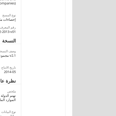
companies)
نوع المسح
إحصاءات مال
رقم المعرف
2-2013-v01
النسخة
وصف النسخة
v2.1 مجموعة البيانات المحررة للأستخدام العام
تاريخ الانتاج
2014-05
نظرة عا
ملخص
تهتم الدولة
الموارد الما
نوع البيانات