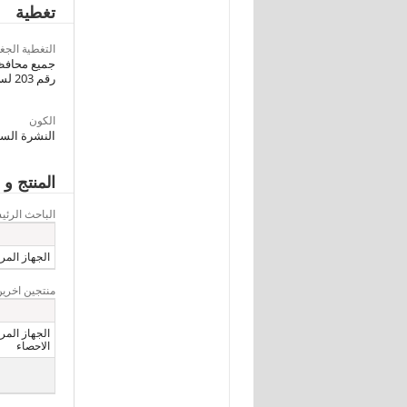
تغطية
التغطية الجغر
رقم 203 لسنة 1991 وشركات قطاع العام بقانون رقم 97 لسنة 1983 (عدا البنوك و شركات التأمين )
الكون
النشرة السن
المنتج و 
الباحث الرئ
الجهاز المرك
منتجين اخرين
الجهاز المرك
الاحصاء