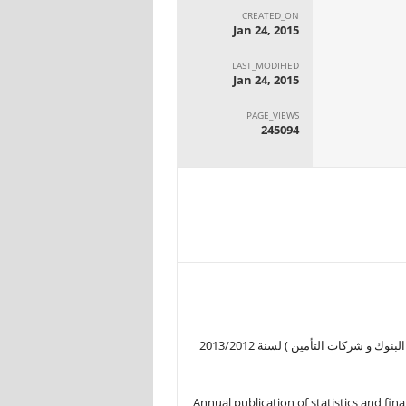
CREATED_ON
Jan 24, 2015
LAST_MODIFIED
Jan 24, 2015
PAGE_VIEWS
245094
 شركات التأمين ) لسنة 2013/2012
Annual publication of statistics and fin