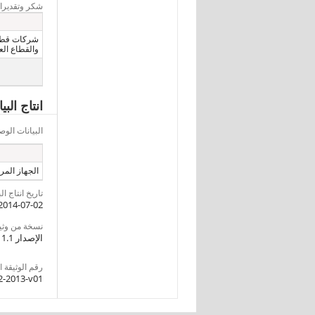
شكر وتقديرا
شركات قطاع
والقطاع الع
انتاج الب
البيانات ال
الجهاز المرك
تاريخ انتاج ال
2014-07-02
نسخة من وثيقةI
الإصدار 1.1
رقم الوثيقة DDI
2-2013-v01