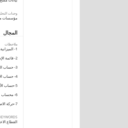
بيانات مسح ب
وحدات التحلي
مؤسسات ما
المجال
ملاحظات
1- الميزانية
2- قائمة الإستخدامات و الموارد الرأسمالية
3- حساب العمليات الجارية
4- حساب الانتاج و المتاجرة
5-حساب الأرباح والخسائر
6- محساب التوزيع
7-حركة الاصول الثابتة
KEYWORDS
القطاع الاع