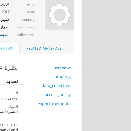
13-v01
refno
2012
year
جمهوري
country
الجهاز 
producers
المؤشر
collections
RIPTION
RELATED_MATERIALS
نظرة عا
overview
sampling
تحديد
data_collection
البلد
access_policy
جمهورية مصر
export_metadata
العنوان
النشرة السنو
ATED TITLE
g banks and