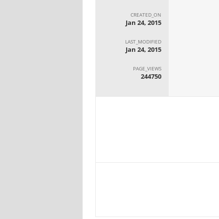
CREATED_ON
Jan 24, 2015
LAST_MODIFIED
Jan 24, 2015
PAGE_VIEWS
244750