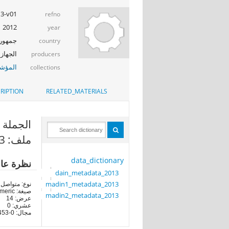
13-v01
refno
2012
year
جمهوري
country
الجهاز 
producers
المؤشر
collections
RIPTION
RELATED_MATERIALS
الجملة (V120
ملف: madin2_metadata_2013
data_dictionary
نظرة عا
dain_metadata_2013
madin1_metadata_2013
نوع: متواصل
صيغة: numeric
madin2_metadata_2013
عرض: 14
عشري: 0
مجال: 0-936453