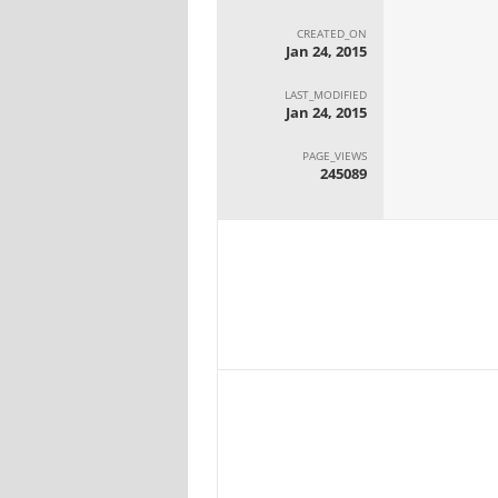
CREATED_ON
Jan 24, 2015
LAST_MODIFIED
Jan 24, 2015
PAGE_VIEWS
245089