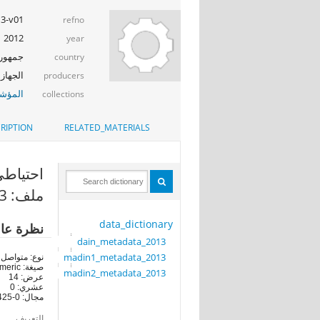
13-v01
refno
2012
year
جمهوري
country
الجهاز 
producers
المؤشر
collections
RIPTION
RELATED_MATERIALS
احتياطى 
ملف: madin2_metadata_2013
data_dictionary
نظرة عا
dain_metadata_2013
madin1_metadata_2013
نوع: متواصل
صيغة: numeric
madin2_metadata_2013
عرض: 14
عشري: 0
مجال: 0-6425
التعريف