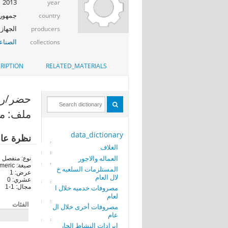
2013
year
جمهوري
country
الجهاز 
producers
الصناع
collections
RIPTION
RELATED_MATERIALS
حضر/ريف (R
ملف: مص
data_dictionary
نظرة عا
الغلاف
العماله والاجور
نوع: منفصل
صيغة: numeric
المستلزمات السلعيه خ
عرض: 1
لال العام
عشري: 0
مصروفات خدميه خلال ا
مجال: 1-1
لعام
الفئات
مصروفات أخرى خلال ال
عام
ايرادات النشاط الجار