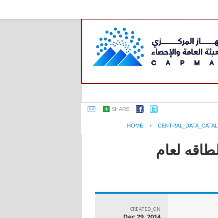
SHARE
HOME
›
CENTRAL_DATA_CATA
طاقه لعام
CREATED_ON
Dec 29, 2014