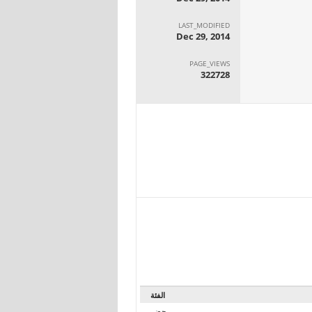
LAST_MODIFIED
Dec 29, 2014
PAGE_VIEWS
322728
الفئة
حضر