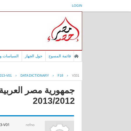
LOGIN
قائمة المسوح
حول الجهاز
السياسات وا
013-V01
›
DATA DICTIONARY
›
F18
›
V331
جمهورية مصر العربية -
2013/2012
13-V01
refno