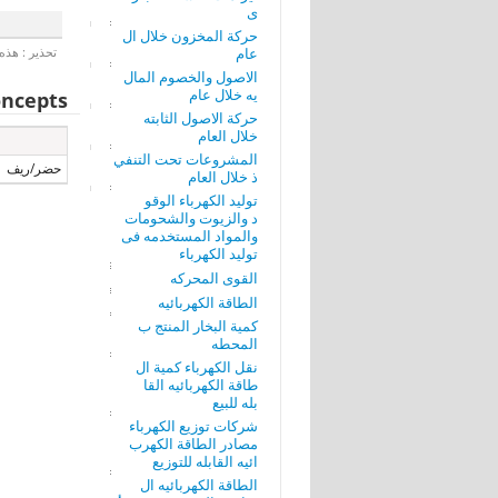
ى
حركة المخزون خلال ال
عام
تحذير : هذه 
الاصول والخصوم المال
يه خلال عام
ncepts
حركة الاصول الثابته
خلال العام
المشروعات تحت التنفي
حضر/ريف
ذ خلال العام
توليد الكهرباء الوقو
د والزيوت والشحومات
والمواد المستخدمه فى
توليد الكهرباء
القوى المحركه
الطاقة الكهربائيه
كمية البخار المنتج ب
المحطه
نقل الكهرباء كمية ال
طاقة الكهربائيه القا
بله للبيع
شركات توزيع الكهرباء
مصادر الطاقة الكهرب
ائيه القابله للتوزيع
الطاقة الكهربائيه ال