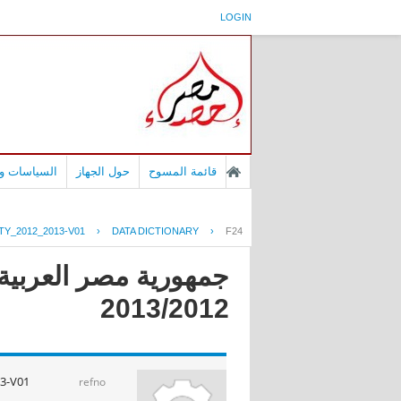
LOGIN
قائمة المسوح
حول الجهاز
السياسات وا
Y_2012_2013-V01
›
DATA DICTIONARY
›
F24
جمهورية مصر العربية -
2013/2012
13-V01
refno