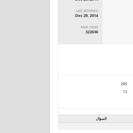
LAST_MODIFIED
Dec 29, 2014
PAGE_VIEWS
322636
295
12
السؤال