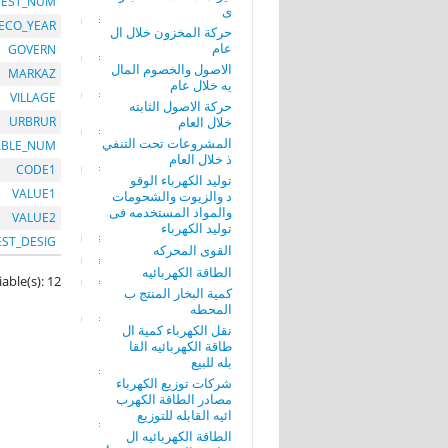
EST_NUM
ى
ECO_YEAR
حركة المخزون خلال ال
عام
GOVERN
الاصول والخصوم المال
MARKAZ
يه خلال عام
VILLAGE
حركة الاصول الثابته
خلال العام
URBRUR
المشروعات تحت التنفي
ABLE_NUM
ذ خلال العام
CODE1
توليد الكهرباء الوقو
VALUE1
د والزيوت والشحومات
والمواد المستخدمه فى
VALUE2
توليد الكهرباء
EST_DESIG
القوى المحركه
الطاقة الكهربائيه
iable(s): 12
كمية البخار المنتج ب
المحطه
نقل الكهرباء كمية ال
طاقة الكهربائيه القا
بله للبيع
شركات توزيع الكهرباء
مصادر الطاقة الكهرب
ائيه القابله للتوزيع
الطاقة الكهربائيه ال