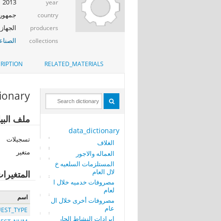
2013
year
جمهوري
country
الجهاز 
producers
الصناع
collections
RIPTION
RELATED_MATERIALS
tionary
ملف البي
data_dictionary
تسجيلات
الغلاف
متغير
العماله والاجور
المستلزمات السلعيه خ
لال العام
المتغيرا
مصروفات خدميه خلال ا
لعام
اسم
مصروفات أخرى خلال ال
عام
EST_TYPE
ايرادات النشاط الجار