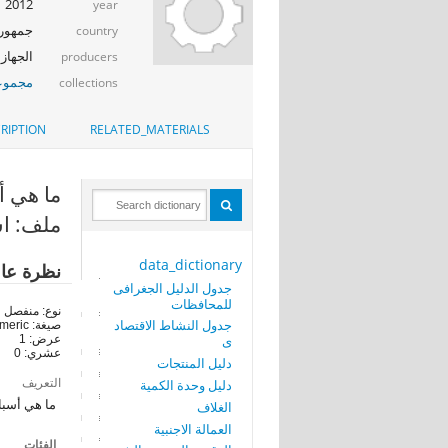
2012
year
جمهوري
country
الجهاز 
producers
مجموعة
collections
RIPTION
RELATED_MATERIALS
ما هي أسبا
ملف: است
data_dictionary
نظرة عا
جدول الدليل الجغرافى
للمحافظات
نوع: منفصل
جدول النشاط الاقتصاد
صيغة: numeric
ى
عرض: 1
عشري: 0
دليل المنتجات
التعريف
دليل وحدة الكمية
ما هي أسباب
الغلاف
العمالة الاجنبية
الفئات