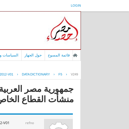
LOGIN
قائمة المسوح
حول الجهاز
السياسات وا
2012-V01
›
DATA DICTIONARY
›
F5
›
V249
جمهورية مصر العربية 
منشأت القطاع الخاص عا
2-V01
refno