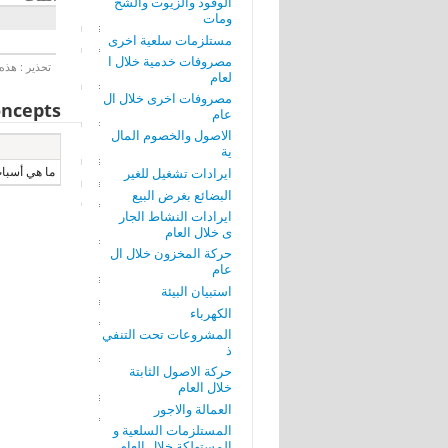
الوقود والزيوت والشح
ومات
مستلزمات سلعية اخرى
مصروفات خدمية خلال ا
تحذير : هذه 
لعام
مصروفات اخرى خلال ال
ncepts
عام
الاصول والخصوم المال
ية
ما هي أسباب
ايرادات تشغيل للغير
البضائع بغرض البيع
ايرادات النشاط الجار
ى خلال العام
حركة المخزون خلال ال
عام
استبيان البيئة
الكهرباء
المشروعات تحت التنفي
ذ
حركة الاصول الثابتة
خلال العام
العمالة والاجور
المستلزمات السلعية و
المستهلكة خلال العام