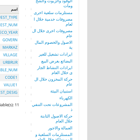
الوقود والزيوت والشح
ومات
اسم
مستلزمات سلعية اخرى
EST_TYPE
مصروفات خدمية خلال ا
لعام
EST_NUM
مصروفات اخرى خلال ال
ECO_YEAR
عام
GOVERN
الاصول والخصوم المال
ية
MARKAZ
ايرادات تشغيل للغير
VILLAGE
البضائع بغرض البيع
URBRUR
ايرادات النشاط الجار
ABLE_NUM
ى خلال العام
CODE1
حركة المخزون خلال ال
عام
VALUE1
استبيان البيئة
EST_DESIG
الكهرباء
المشروعات تحت التنفي
iable(s): 11
ذ
حركة الاصول الثابتة
خلال العام
العمالة والاجور
المستلزمات السلعية و
المستهلكة خلال العام