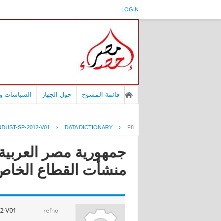
LOGIN
قائمة المسوح
حول الجهاز
السياسات وا
DUST-SP-2012-V01
›
DATA DICTIONARY
›
F8
جمهورية مصر العربية 
منشأت القطاع الخاص عا
2-V01
refno