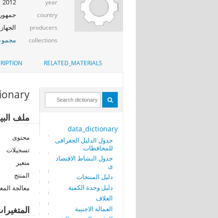
2012
year
جمهوري
country
الجهاز 
producers
مجموعة
collections
RIPTION
RELATED_MATERIALS
tionary
ملف البيا
data_dictionary
محتوى
جدول الدليل الجغرافى
للمحافظات
تسجيلات
جدول النشاط الاقتصاد
متغير
ى
المنتج
دليل المنتجات
دليل وحدة الكمية
معالجة المع
الغلاف
المتغيرا
العمالة الاجنبية