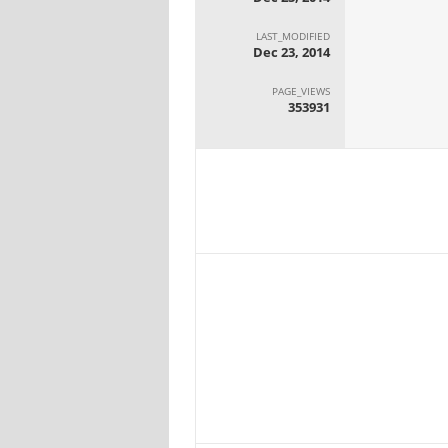
LAST_MODIFIED
Dec 23, 2014
PAGE_VIEWS
353931