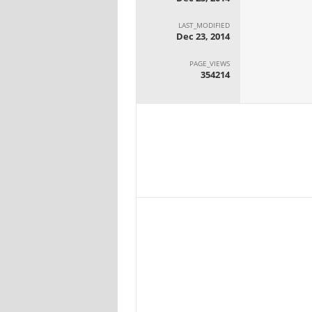
LAST_MODIFIED
Dec 23, 2014
PAGE_VIEWS
354214