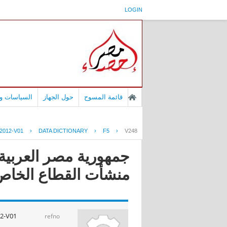
LOGIN
قائمة المسوح
حول الجهاز
السياسات وا
2012-V01
›
DATA DICTIONARY
›
F5
›
V248
جمهورية مصر العربية 
منشأت القطاع الخاص عا
2-V01
refno