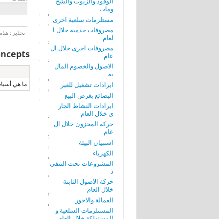
الوقود والزيوت والشح
ومات
مستلزمات سلعية اخرى
مصروفات خدمية خلال ا
تحذير : هذه 
لعام
مصروفات اخرى خلال ال
ncepts
عام
الاصول والخصوم المال
ية
ما هي أسباب
ايرادات تشغيل للغير
البضائع بغرض البيع
ايرادات النشاط الجار
ى خلال العام
حركة المخزون خلال ال
عام
استبيان البيئة
الكهرباء
المشروعات تحت التنفي
ذ
حركة الاصول الثابتة
خلال العام
العمالة والاجور
المستلزمات السلعية و
المستهلكة خلال العام