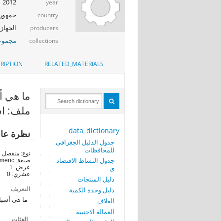
2012
year
جمهوري
country
الجهاز 
producers
مجموعة
collections
RIPTION
RELATED_MATERIALS
ما هي أسبا
ملف: است
data_dictionary
نظرة عا
جدول الدليل الجغرافى
للمحافظات
نوع: منفصل
جدول النشاط الاقتصاد
صيغة: numeric
ى
عرض: 1
عشري: 0
دليل المنتجات
التعريف
دليل وحدة الكمية
ما هي أسبا
الغلاف
العمالة الاجنبية
الفئات