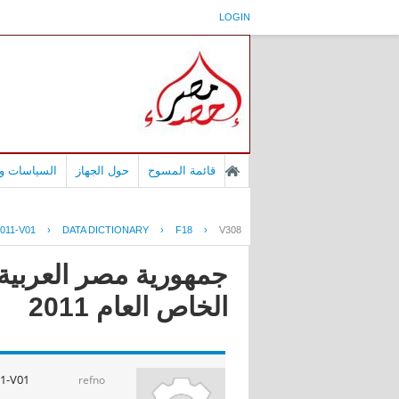
LOGIN
قائمة المسوح
حول الجهاز
السياسات وا
011-V01
›
DATA DICTIONARY
›
F18
›
V308
جمهورية مصر العربية 
الخاص العام 2011
1-V01
refno