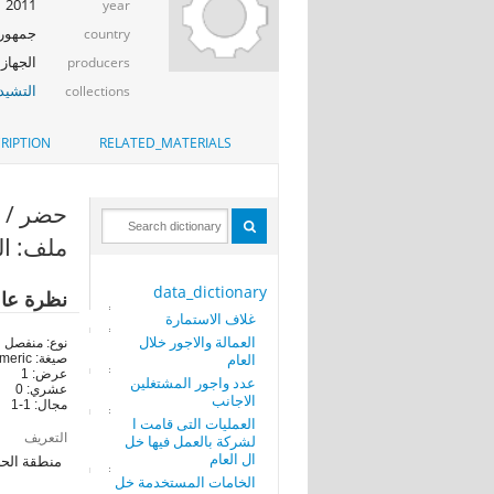
2011
year
جمهوري
country
الجهاز 
producers
التشيد_
collections
RIPTION
RELATED_MATERIALS
حضر / ريف (
ملف: الع
data_dictionary
نظرة عا
غلاف الاستمارة
العمالة والاجور خلال
نوع: منفصل
العام
صيغة: numeric
عرض: 1
عدد واجور المشتغلين
عشري: 0
الاجانب
مجال: 1-1
العمليات التى قامت ا
التعريف
لشركة بالعمل فيها خل
ال العام
منطقة الحضر
الخامات المستخدمة خل