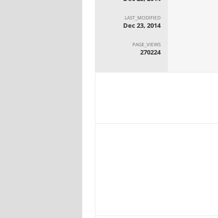
LAST_MODIFIED
Dec 23, 2014
PAGE_VIEWS
270224