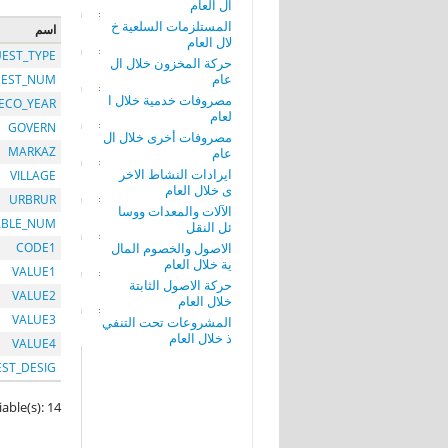
ال العام
المستلزمات السلعية خ
اسم
لال العام
EST_TYPE
حركة المخزون خلال ال
عام
EST_NUM
مصروفات خدمية خلال ا
ECO_YEAR
لعام
GOVERN
مصروفات أخرى خلال ال
MARKAZ
عام
ايرادات النشاط الاخر
VILLAGE
ى خلال العام
URBRUR
الآلات والمعدات ووسا
ABLE_NUM
ئل النقل
الاصول والخصوم المال
CODE1
ية خلال العام
VALUE1
حركة الاصول الثابتة
VALUE2
خلال العام
VALUE3
المشروعات تحت التنفي
ذ خلال العام
VALUE4
EST_DESIG
iable(s): 14