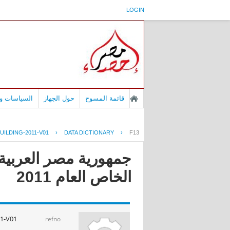
LOGIN
قائمة المسوح
حول الجهاز
السياسات وا
UILDING-2011-V01
›
DATA DICTIONARY
›
F13
جمهورية مصر العربية 
الخاص العام 2011
1-V01
refno