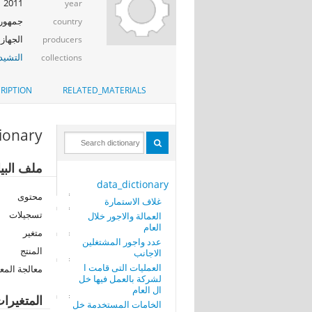
2011
year
جمهوري
country
الجهاز 
producers
التشيد_
collections
RIPTION
RELATED_MATERIALS
tionary
ملف البي
data_dictionary
محتوى
غلاف الاستمارة
تسجيلات
العمالة والاجور خلال
العام
متغير
عدد واجور المشتغلين
المنتج
الاجانب
العمليات التى قامت ا
معالجة المع
لشركة بالعمل فيها خل
ال العام
المتغيرا
الخامات المستخدمة خل