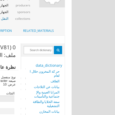
الجهاز ا
producers
الجهاز ا
sponsors
النقل -
collections
RIPTION
RELATED_MATERIALS
0 (V81)
ملف: ال
data_dictionary
نظرة عا
حر كة المخزون خلال ا
لعام
نوع: منفصل
الغلاف
صيغة: character
عرض: 10
بيانات عن الثلاجات
المزايا العينية والإ
الفئات
جتماعية والتأميتات
سعة الخلايا والطاقة
التشغيلية
بيانات المخازن