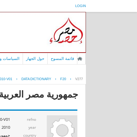
LOGIN
قائمة المسوح
حول الجهاز
السياسات وا
010-V01
›
DATA DICTIONARY
›
F20
›
V277
جمهورية مصر العربية - إ
0-V01
refno
2010
year
جمهوري
country