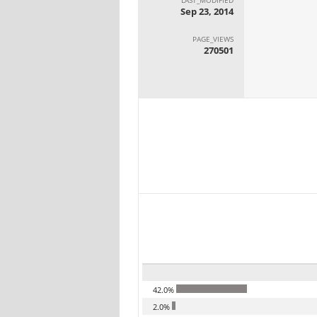
Sep 23, 2014
PAGE_VIEWS
270501
42.0%
2.0%