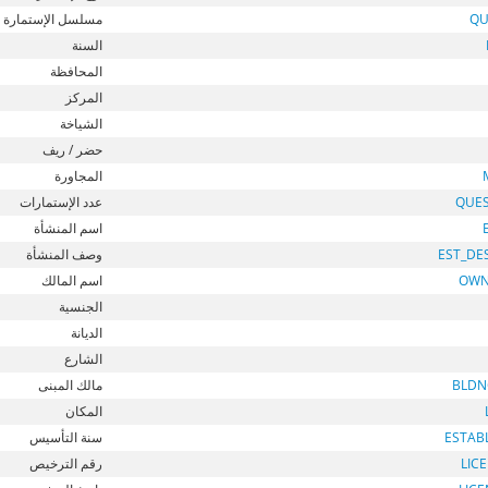
مسلسل الإستمارة
QU
السنة
المحافظة
المركز
الشياخة
حضر / ريف
المجاورة
عدد الإستمارات
QUE
اسم المنشأة
وصف المنشأة
EST_DE
اسم المالك
OWN
الجنسية
الديانة
الشارع
مالك المبنى
BLDN
المكان
سنة التأسيس
ESTAB
رقم الترخيص
LIC