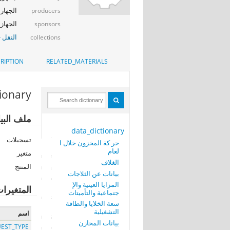
- CAPMAS
producers
CAPMAS -
sponsors
النقل -
collections
RIPTION
RELATED_MATERIALS
tionary
ملف البيا
data_dictionary
تسجيلات
حر كة المخزون خلال ا
لعام
متغير
الغلاف
المنتج
بيانات عن الثلاجات
المزايا العينية والإ
المتغيرا
جتماعية والتأميتات
سعة الخلايا والطاقة
التشغيلية
اسم
بيانات المخازن
EST_TYPE