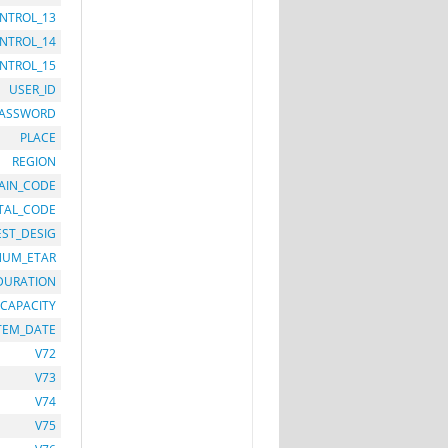
NTROL_13
NTROL_14
NTROL_15
USER_ID
PASSWORD
PLACE
REGION
AIN_CODE
TAL_CODE
EST_DESIG
NUM_ETAR
DURATION
CAPACITY
TEM_DATE
V72
V73
V74
V75