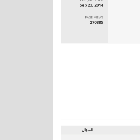
Sep 23, 2014
PAGE_VIEWS
270885
السؤال