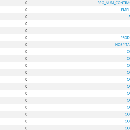
0
REG_NUM_CONTRA
0
EMPL
0
0
0
0
PROD
0
HOSPITA
0
C
0
C
0
C
0
C
0
C
0
C
0
C
0
C
0
C
0
CO
0
CO
0
CO