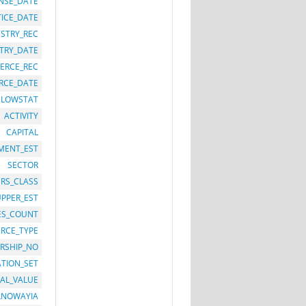
ENSE_DATE
TICE_DATE
STRY_REC
TRY_DATE
ERCE_REC
RCE_DATE
LOWSTAT
ACTIVITY
CAPITAL
MENT_EST
SECTOR
RS_CLASS
UPPER_EST
ES_COUNT
RCE_TYPE
RSHIP_NO
ATION_SET
TAL_VALUE
LNOWAYIA