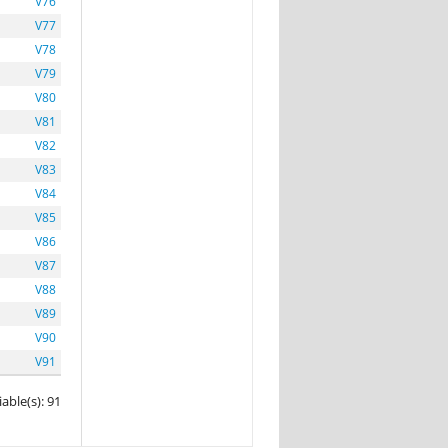
V76
V77
V78
V79
V80
V81
V82
V83
V84
V85
V86
V87
V88
V89
V90
V91
iable(s): 91