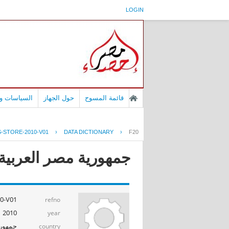
LOGIN
قائمة المسوح
حول الجهاز
السياسات وا
-STORE-2010-V01
›
DATA DICTIONARY
›
F20
جمهورية مصر العربية - إ
0-V01
refno
2010
year
جمهوري
country