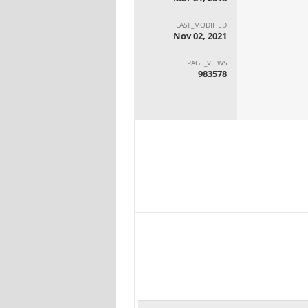
LAST_MODIFIED
Nov 02, 2021
PAGE_VIEWS
983578