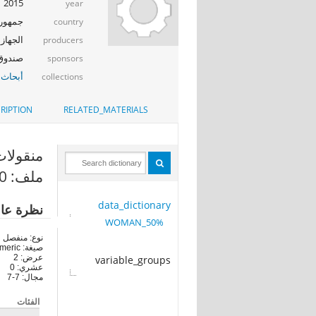
2015
year
جمهوري
country
الجهاز 
producers
صندوق ال
sponsors
أبحاث 
collections
RIPTION
RELATED_MATERIALS
منقولات ثمي
ملف: 50%_WOMAN
data_dictionary
نظرة عا
50%_WOMAN
نوع: منفصل
صيغة: numeric
عرض: 2
variable_groups
عشري: 0
مجال: 7-7
الفئات