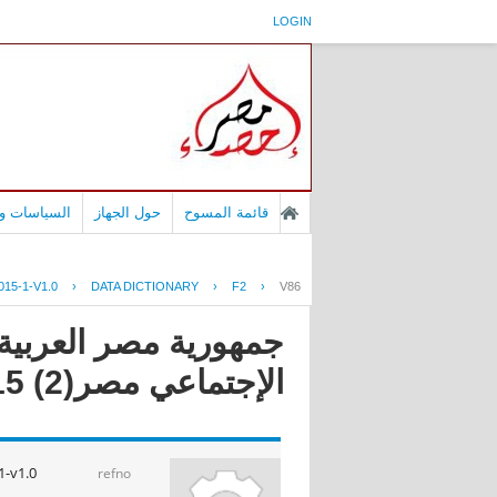
LOGIN
قائمة المسوح
حول الجهاز
السياسات وا
15-1-V1.0
›
DATA DICTIONARY
›
F2
›
V86
جمهورية مصر العربية -
الإجتماعي مصر(2) 2015
-v1.0
refno