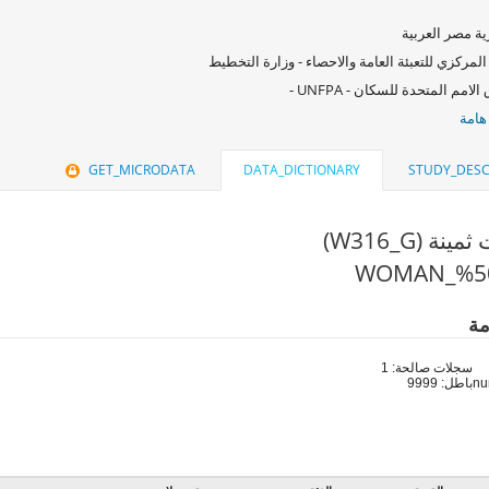
ة مصر العربية
المركزي للتعبئة العامة والاحصاء - وزارة التخطيط
امم المتحدة للسكان - UNFPA -
هامة
GET_MICRODATA
DATA_DICTIONARY
STUDY_DESC
نة (W316_G)
مة
سجلات صالحة: 1
باطل: 9999