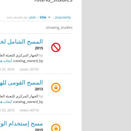
year
title
popularity
sort_results_by:
|
|
showing_studies
المسح الشامل لخصا
2015
by
الجهاز المركزي للتعبئة العا
catalog_owned_by:
أبحاث ها
l 27, 2016
views: 20733
المسح القومى للهجرة
2013
by
الجهاز المركزي للتعبئة العا
catalog_owned_by:
أبحاث ها
l 03, 2019
views: 43714
مسح إستخدام الوقت -
2015