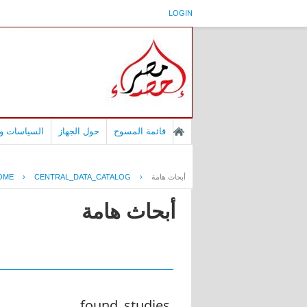
LOGIN
قائمة المسوح
حول الجهاز
السياسات وا
أبحاث هامة
›
CENTRAL_DATA_CATALOG
›
OME
أبحاث هامة
found_studies