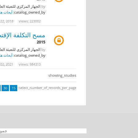
by
الجهاز المركزي للتعبئة العا
catalog_owned_by:
أبحاث ها
 22, 2018
views: 223002
مسح التكلفة الإقتصا
2015
by
الجهاز المركزي للتعبئة العا
catalog_owned_by:
أبحاث ها
 02, 2021
views: 984313
showing_studies
select_number_of_records_per_page:
30
15
جميع الحقوق محفوظة 012