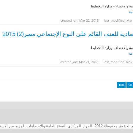
مة والاحصاء - وزارة التخطيط
مة
created_on: Mar 22, 2018
last_modified: Mar
دية للعنف القائم على النوع الإجتماعي مصر(2) 2015
مة والاحصاء - وزارة التخطيط
مة
created_on: Mar 21, 2018
last_modified: Nov
100
50
2. الجهاز المركزي للتعبئة العامة والإحصاءات. لمزيد من الاستفسارات الفنية بخصوص الصفحة الالكترونية