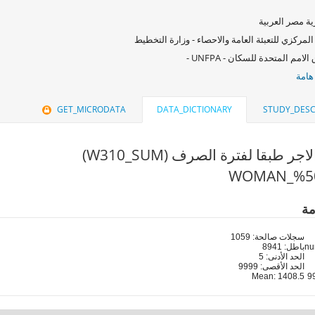
ة مصر العربية
المركزي للتعبئة العامة والاحصاء - وزارة التخطيط
امم المتحدة للسكان - UNFPA -
هامة
GET_MICRODATA
DATA_DICTIONARY
STUDY_DESC
ر طبقا لفترة الصرف (W310_SUM)
مة
سجلات صالحة: 1059
باطل: 8941
الحد الأدنى: 5
الحد الأقصى: 9999
Mean: 1408.5