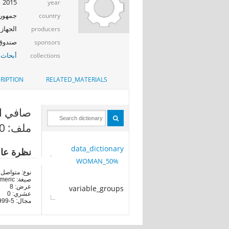
2015
year
جمهوري
country
الجهاز 
producers
صندوق ال
sponsors
أبحاث 
collections
RIPTION
RELATED_MATERIALS
صافي الاج
ملف: 50%_WOMAN
data_dictionary
نظرة عا
50%_WOMAN
نوع: متواصل
صيغة: numeric
عرض: 8
variable_groups
عشري: 0
مجال: 5-9999