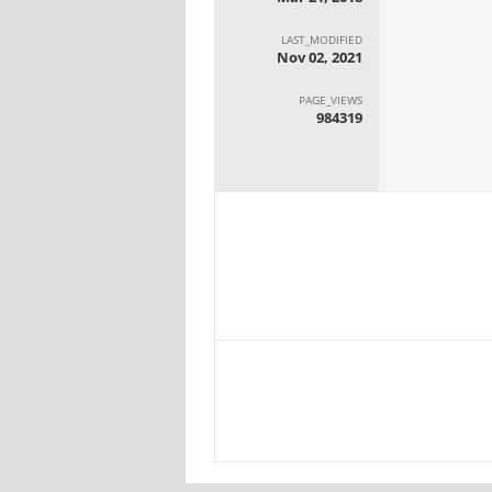
LAST_MODIFIED
Nov 02, 2021
PAGE_VIEWS
984319