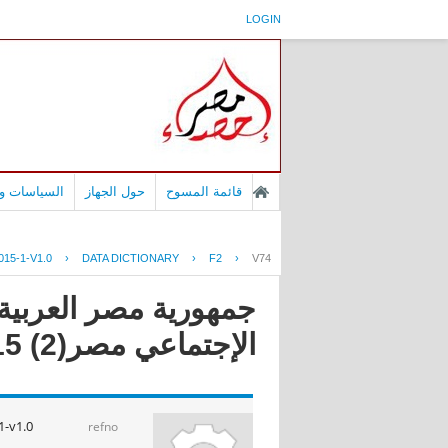
LOGIN
قائمة المسوح
حول الجهاز
السياسات وا
15-1-V1.0
›
DATA DICTIONARY
›
F2
›
V74
جمهورية مصر العربية -
الإجتماعي مصر(2) 2015
-v1.0
refno