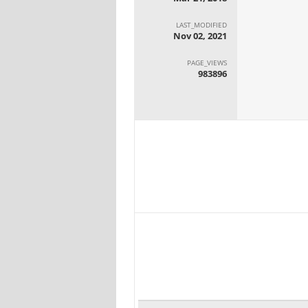
LAST_MODIFIED
Nov 02, 2021
PAGE_VIEWS
983896