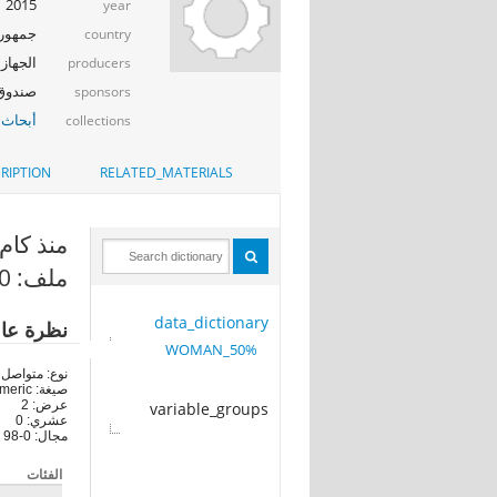
2015
year
جمهوري
country
الجهاز 
producers
صندوق ال
sponsors
أبحاث 
collections
RIPTION
RELATED_MATERIALS
منذ كام م
ملف: 50%_WOMAN
data_dictionary
نظرة عا
50%_WOMAN
نوع: متواصل
صيغة: numeric
عرض: 2
variable_groups
عشري: 0
مجال: 0-98
الفئات