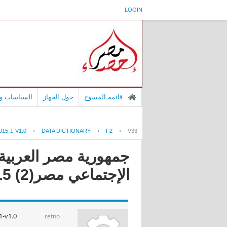
LOGIN
قائمة المسوح
حول الجهاز
السياسات وا
15-1-V1.0
›
DATA DICTIONARY
›
F2
›
V33
جمهورية مصر العربية -
الإجتماعي مصر(2) 2015
-v1.0
refno