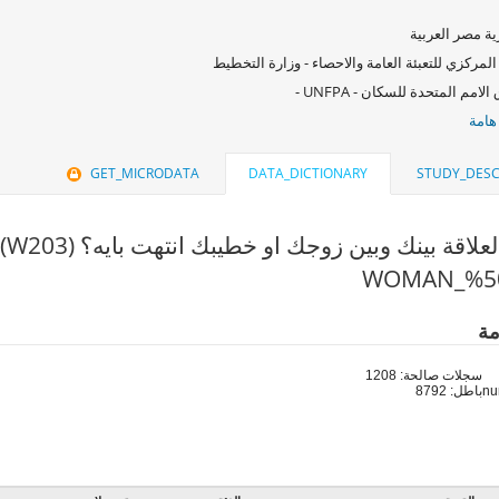
ة مصر العربية
المركزي للتعبئة العامة والاحصاء - وزارة التخطيط
امم المتحدة للسكان - UNFPA -
هامة
GET_MICRODATA
DATA_DICTIONARY
STUDY_DESC
لعلاقة بينك وبين زوجك او خطيبك انتهت بايه؟ (W203)
مة
سجلات صالحة: 1208
باطل: 8792