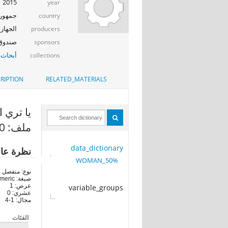
2015
year
جمهوري
country
الجهاز 
producers
صندوق ال
sponsors
أبحاث 
collections
RIPTION
RELATED_MATERIALS
يا تري ا
ملف: 50%_WOMAN
data_dictionary
نظرة عا
50%_WOMAN
نوع: منفصل
صيغة: numeric
عرض: 1
variable_groups
عشري: 0
مجال: 1-4
الفئات