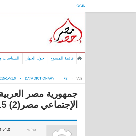
LOGIN
قائمة المسوح
حول الجهاز
السياسات وا
15-1-V1.0
›
DATA DICTIONARY
›
F2
›
V32
جمهورية مصر العربية -
الإجتماعي مصر(2) 2015
-v1.0
refno