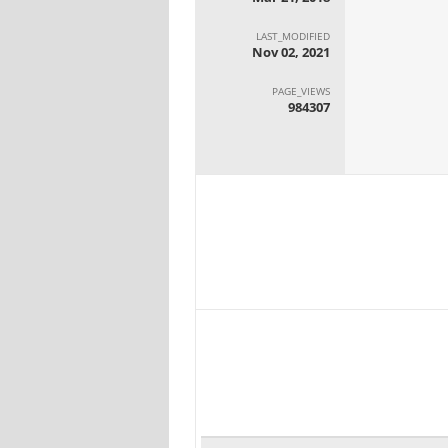
LAST_MODIFIED
Nov 02, 2021
PAGE_VIEWS
984307