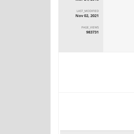
LAST_MODIFIED
Nov 02, 2021
PAGE_VIEWS
983731