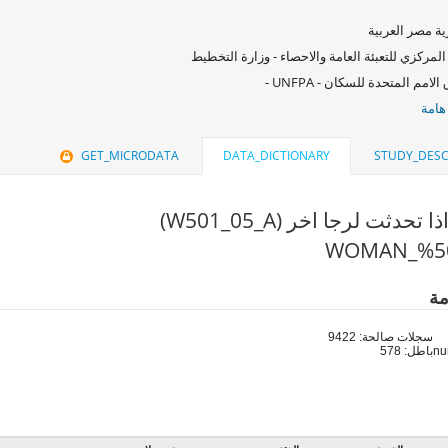
ة مصر العربية
المركزي للتعبئة العامة والاحصاء - وزارة التخطيط
امم المتحدة للسكان - UNFPA -
هامة
GET_MICRODATA
DATA_DICTIONARY
STUDY_DESC
حدثت لرجا اخر (W501_05_A)
مة
سجلات صالحة: 9422
باطل: 578