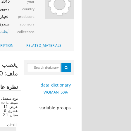
2015
year
جمهوري
country
الجهاز 
producers
صندوق ال
sponsors
أبحاث 
collections
RIPTION
RELATED_MATERIALS
يغضب اذا ت
ملف: 50%_WOMAN
data_dictionary
نظرة عا
50%_WOMAN
نوع: منفصل
صيغة: numeric
عرض: 12
variable_groups
عشري: 0
مجال: 1-2
الفئات