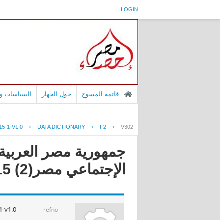
LOGIN
قائمة المسوح
حول الجهاز
السياسات وا
5-1-V1.0
›
DATA DICTIONARY
›
F2
›
V302
جمهورية مصر العربية -
الإجتماعي مصر(2) 2015
-v1.0
refno