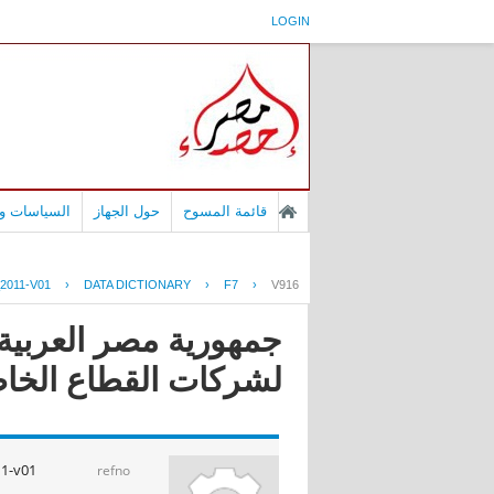
LOGIN
قائمة المسوح
حول الجهاز
السياسات وا
2011-V01
›
DATA DICTIONARY
›
F7
›
V916
جمهورية مصر العربية 
لشركات القطاع الخاص ا
1-v01
refno