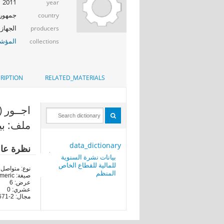
2011
year
جمهوري
country
الجهاز 
producers
المؤشر
collections
RIPTION
RELATED_MATERIALS
اجــور (E2)
ملف: بي
data_dictionary
نظرة عا
بيانات نشرة السنوية
للمالية للقطاع الخاص
نوع: متواصل
المنظم
صيغة: numeric
عرض: 6
عشري: 0
مجال: 2-262671