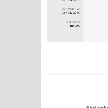
LAST_MODIFIED
Apr 13, 2014
PAGE_VIEWS
181525
و السوق ايهما اقل