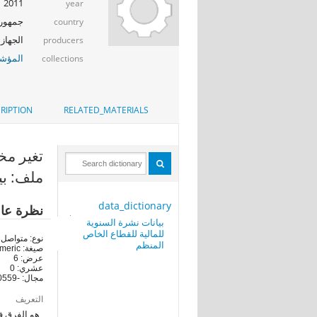
2011
year
جمهوري
country
الجهاز 
producers
المؤشر
collections
RIPTION
RELATED_MATERIALS
تغير مخزو
ملف: بي
data_dictionary
نظرة عا
بيانات نشرة السنوية
للمالية للقطاع الخاص
نوع: متواصل
المنظم
صيغة: numeric
عرض: 6
عشري: 0
مجال: -30559-61270
التعريف
هو الفرق فى