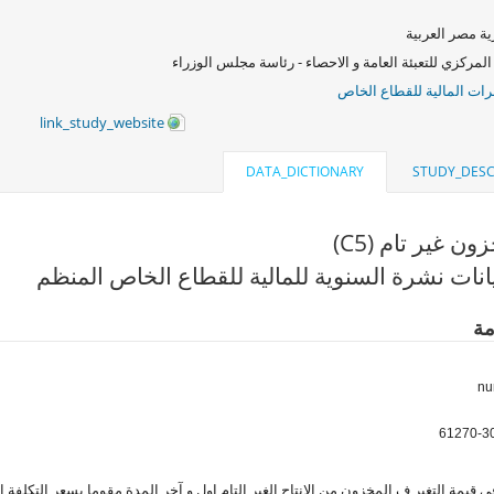
ة مصر العربية
المركزي للتعبئة العامة و الاحصاء - رئاسة مجلس الوزراء
ات المالية للقطاع الخاص
link_study_website
DATA_DICTIONARY
STUDY_DESC
ن غير تام (C5)
انات نشرة السنوية للمالية للقطاع الخاص المنظم
مة
 قيمة التغير ف المخزون من الانتاج الغير التام اول و آخر المدة مقوما بسعر التكلفة ا