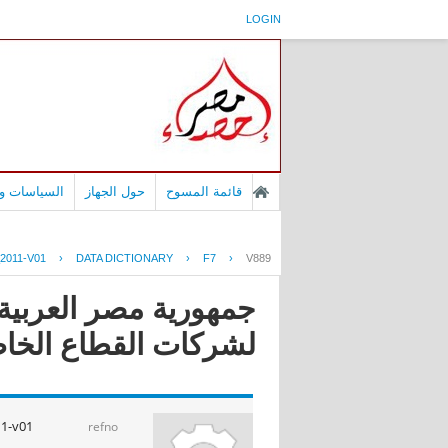
LOGIN
قائمة المسوح
حول الجهاز
السياسات وا
2011-V01
›
DATA DICTIONARY
›
F7
›
V889
جمهورية مصر العربية 
لشركات القطاع الخاص ا
1-v01
refno