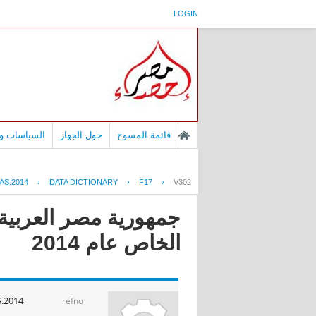
LOGIN
قائمة المسوح
حول الجهاز
السياسات وا
AS.2014
›
DATA DICTIONARY
›
F17
›
V302
جمهورية مصر العربية 
الخاص عام 2014
.2014
refno