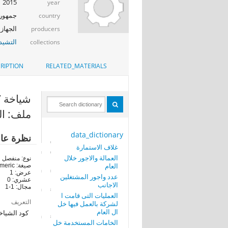
2015
year
جمهوري
country
الجهاز 
producers
التشيد_
collections
RIPTION
RELATED_MATERIALS
شياخة /مدي
ملف: الع
data_dictionary
نظرة عا
غلاف الاستمارة
العمالة والاجور خلال
نوع: منفصل
العام
صيغة: numeric
عرض: 1
عدد واجور المشتغلين
عشري: 0
الاجانب
مجال: 1-1
العمليات التى قامت ا
التعريف
لشركة بالعمل فيها خل
ال العام
كود الشياخ
الخامات المستخدمة خل