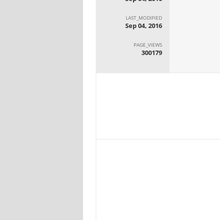
LAST_MODIFIED
Sep 04, 2016
PAGE_VIEWS
300179