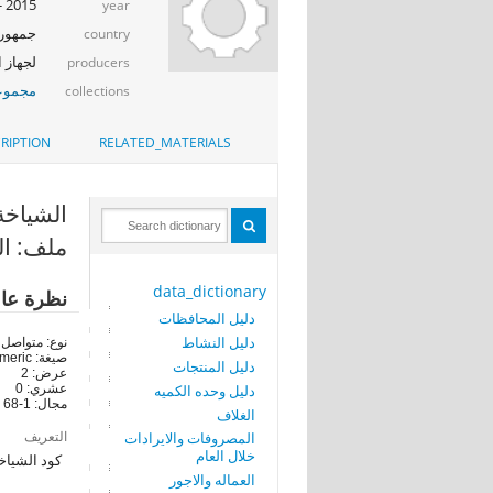
2015 - 2016
year
جمهوري
country
لجهاز ا
producers
مجموعة
collections
RIPTION
RELATED_MATERIALS
الشياخة (LLAGE
ملف: ال
data_dictionary
نظرة عا
دليل المحافظات
دليل النشاط
نوع: متواصل
صيغة: numeric
دليل المنتجات
عرض: 2
دليل وحده الكميه
عشري: 0
مجال: 1-68
الغلاف
التعريف
المصروفات والايرادات
خلال العام
كود الشياخ
العماله والاجور