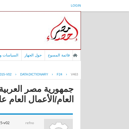
LOGIN
قائمة المسوح
حول الجهاز
السياسات وا
015-V02
›
DATA DICTIONARY
›
F24
›
V463
جمهورية مصر العربية 
العام/الأعمال العام عام 4/2015
15-v02
refno