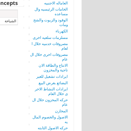
ncepts
العاماله الاجنبيه
الخامات الرئيسيه وال
مساعده
الوقود والزيوت والشح
الشياخة
ومات
الكهرباء
مسلزمات سلعيه اخرى
مصروفات خدميه خلال ا
لعام
مصروفات اخرى خلال ال
عام
الانتاج والطاقة الان
تاجية والمخزون
ايرادات تشغيل للغير
البضائع بغرض البيع
ايرادات النشاط الاخر
ى خلال العام
حركه المخزون خلال ال
عام
المخازن
الاصول والخصوم المال
يه
حركه الاصول الثابته