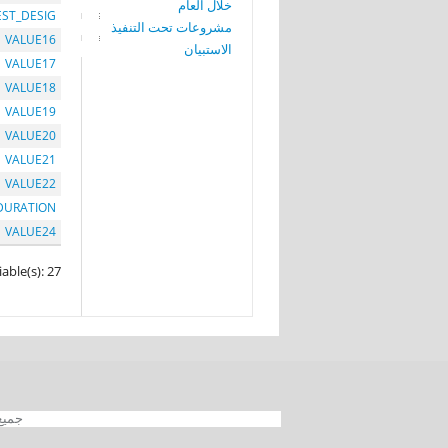
خلال العام
EST_DESIG
مشروعات تحت التنفيذ
VALUE16
الاستبيان
VALUE17
VALUE18
VALUE19
VALUE20
VALUE21
VALUE22
DURATION
VALUE24
iable(s): 27
جميع الحقوق محفوظة 012