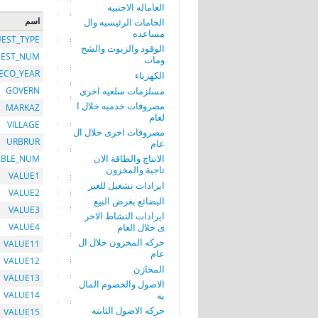
العاماله الاجنبيه
اسم
الخامات الرئيسيه وال
مساعده
EST_TYPE
الوقود والزيوت والشح
EST_NUM
ومات
ECO_YEAR
الكهرباء
مسلزمات سلعيه اخرى
GOVERN
مصروفات خدميه خلال ا
MARKAZ
لعام
VILLAGE
مصروفات اخرى خلال ال
URBRUR
عام
الانتاج والطاقة الان
ABLE_NUM
تاجية والمخزون
VALUE1
ايرادات تشغيل للغير
VALUE2
البضائع بغرض البيع
VALUE3
ايرادات النشاط الاخر
ى خلال العام
VALUE4
حركه المخزون خلال ال
VALUE11
عام
VALUE12
المخازن
VALUE13
الاصول والخصوم المال
يه
VALUE14
حركه الاصول الثابته
VALUE15