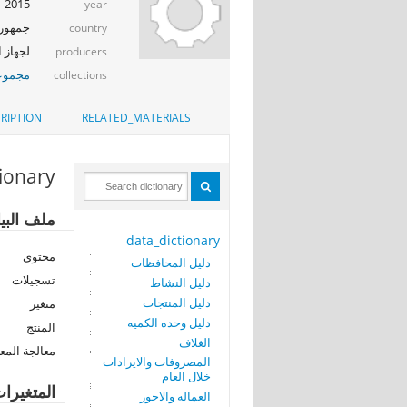
2015 - 2016
year
جمهوري
country
لجهاز ا
producers
مجموعة
collections
RIPTION
RELATED_MATERIALS
tionary
ملف البيا
data_dictionary
محتوى
دليل المحافظات
تسجيلات
دليل النشاط
دليل المنتجات
متغير
دليل وحده الكميه
المنتج
الغلاف
معالجة المع
المصروفات والايرادات
خلال العام
المتغيرا
العماله والاجور