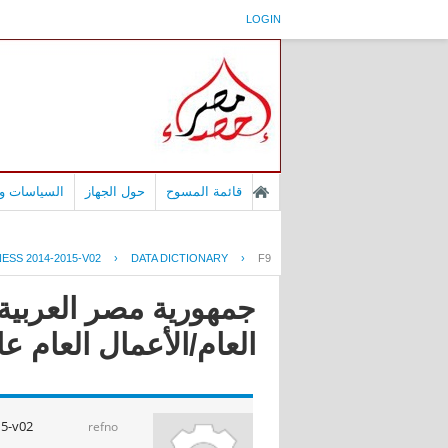
LOGIN
قائمة المسوح
حول الجهاز
السياسات وا
ESS 2014-2015-V02
›
DATA DICTIONARY
›
F9
جمهورية مصر العربية 
العام/الأعمال العام عام 4/2015
15-v02
refno