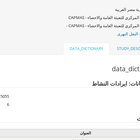
ة مصر العربية
لمركزي للتعبئة العامة والاحصاء - CAPMAS
لمركزي للتعبئة العامة والاحصاء - CAPMAS -
 النقل النهرى
DATA_DICTIONARY
STUDY_DESC
data_dic
انات: ايرادات النشاط
5055
6
ت
العنوان