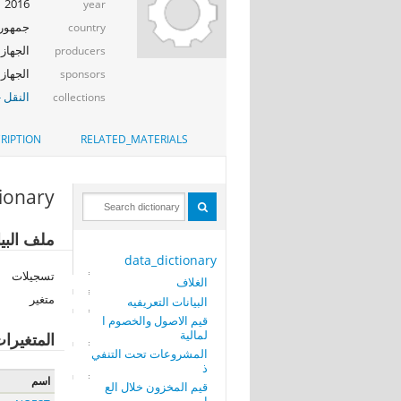
2016
year
جمهوري
country
الجهاز ا
producers
الجهاز ا
sponsors
النقل -
collections
RIPTION
RELATED_MATERIALS
tionary
ملف البي
data_dictionary
تسجيلات
الغلاف
متغير
البيانات التعريفيه
قيم الاصول والخصوم ا
لمالية
المتغيرا
المشروعات تحت التنفي
ذ
اسم
قيم المخزون خلال الع