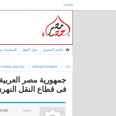
LOGIN
قائمة المسوح
حول الجهاز
السياسات وا
-TRANS-2015-V01
›
DATA DICTIONARY
›
F28
جمهورية مصر العربية 
فى قطاع النقل النهرى عا
5-V01
refno