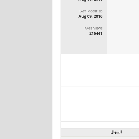
LAST_MODIFIED
Aug 09, 2016
PAGE_VIEWS
216441
السؤال