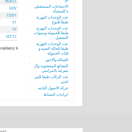
ام
NOEST
الاحتياجات المستقبلي
GOV
ة للمنشأه
COD1
عدد الوحدات النهرية
طبقاً للنوع
V1
عدد الوحدات النهرية
YY
طبقا للحمولة وسنوات
SECT2
التشغيل
عدد الوحدات النهرية
riable(s): 6
طبقا للحالة الفنية و
فئات الحموله
العمالة والاجور
البضائع المشحونه وال
مفرغة بالمراسي
عدد الركاب طبقا للمر
اسي
حركة الاصول الثابته
ايرادات النشاط
جميع الحقوق محفوظة 012