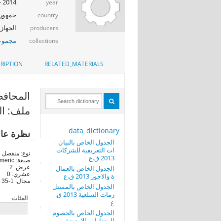
2014 - 2015
year
جمهوري
country
الجهاز 
producers
مجموعة 
collections
RIPTION
RELATED_MATERIALS
المحافظة (RN
ملف: ال
data_dictionary
نظرة عا
الجدول الخاص بالبيان
ات التعريفية للشركات
نوع: منفصل
2013 ق.ع
صيغة: numeric
الجدول الخاص بالعمال
عرض: 2
عشري: 0
ة والاجور 2013 ق.ع
مجال: 1-35
الجدول الخاص بالمستل
زمات السلعية 2013 ق.
الفئات
ع
الجدول الخاص بالخصوم
المتداولة والارصدة