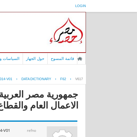
LOGIN
قائمة المسوح
حول الجهاز
السياسات وا
014-V01
›
DATA DICTIONARY
›
F62
›
V617
جمهورية مصر العربية -
الاعمال العام والقطاع الخاص 
4-V01
refno