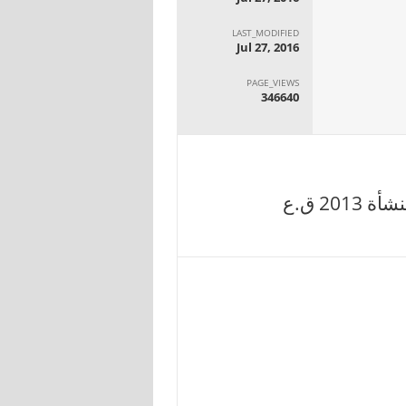
LAST_MODIFIED
Jul 27, 2016
PAGE_VIEWS
346640
2 ق.ع