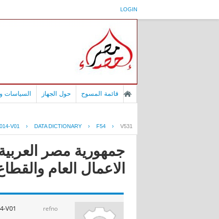
LOGIN
قائمة المسوح
حول الجهاز
السياسات وا
014-V01
›
DATA DICTIONARY
›
F54
›
V531
جمهورية مصر العربية -
الاعمال العام والقطاع الخاص 
4-V01
refno