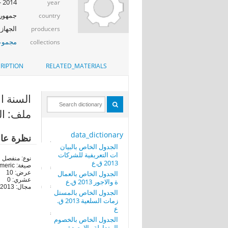
2014 - 2015
year
جمهوري
country
الجهاز 
producers
مجموعة 
collections
RIPTION
RELATED_MATERIALS
السنة الاحصا
ملف: الج
data_dictionary
نظرة عا
الجدول الخاص بالبيان
ات التعريفية للشركات
نوع: منفصل
2013 ق.ع
صيغة: numeric
الجدول الخاص بالعمال
عرض: 10
عشري: 0
ة والاجور 2013 ق.ع
مجال: 2013-2013
الجدول الخاص بالمستل
زمات السلعية 2013 ق.
ع
الجدول الخاص بالخصوم
المتداولة والارصدة