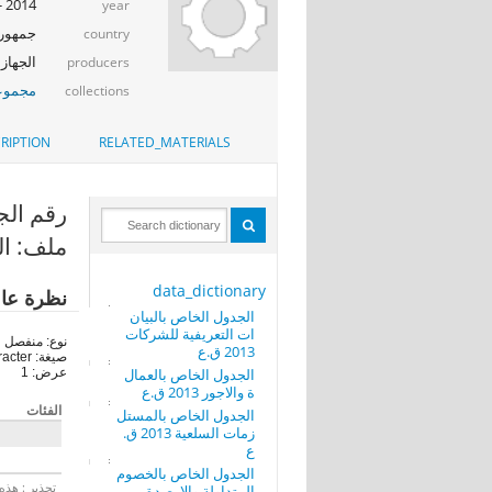
2014 - 2015
year
جمهوري
country
الجهاز 
producers
مجموعة 
collections
RIPTION
RELATED_MATERIALS
رقم الجدول (M
ملف: الج
data_dictionary
نظرة عا
الجدول الخاص بالبيان
ات التعريفية للشركات
نوع: منفصل
2013 ق.ع
صيغة: character
الجدول الخاص بالعمال
عرض: 1
ة والاجور 2013 ق.ع
الفئات
الجدول الخاص بالمستل
زمات السلعية 2013 ق.
ع
الجدول الخاص بالخصوم
تحذير : هذه 
المتداولة والارصدة