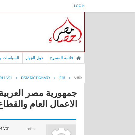
LOGIN
قائمة المسوح
حول الجهاز
السياسات وا
014-V01
›
DATA DICTIONARY
›
F45
›
V450
جمهورية مصر العربية -
الاعمال العام والقطاع الخاص 
4-V01
refno