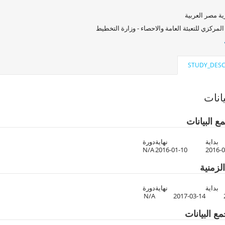
ة مصر العربية
المركزي للتعبئة العامة والاحصاء - وزارة التخطيط
STUDY_DESC
انات
ع البيانات
بداية
نهاية
دورة
N/A
2016-01-10
2016-0
لزمنية
بداية
نهاية
دورة
N/A
2017-03-14
ع البيانات